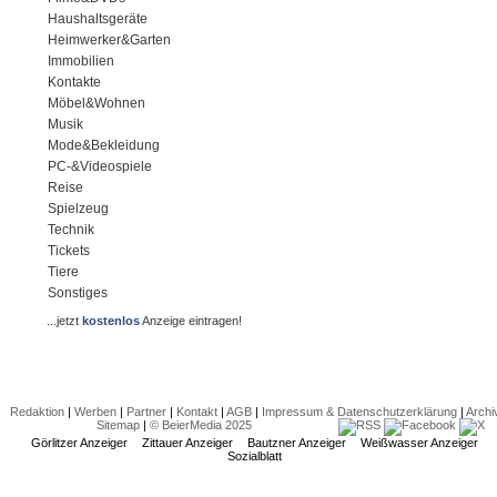
Haushaltsgeräte
Heimwerker&Garten
Immobilien
Kontakte
Möbel&Wohnen
Musik
Mode&Bekleidung
PC-&Videospiele
Reise
Spielzeug
Technik
Tickets
Tiere
Sonstiges
...jetzt
kostenlos
Anzeige eintragen!
Redaktion
|
Werben
|
Partner
|
Kontakt
|
AGB
|
Impressum & Datenschutzerklärung
|
Archi
Sitemap
|
© BeierMedia 2025
Görlitzer Anzeiger
Zittauer Anzeiger
Bautzner Anzeiger
Weißwasser Anzeiger
Sozialblatt