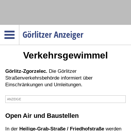
Navigation
Görlitzer Anzeiger
Startseite
Verkehrsgewimmel
Menüpunkte
Politik
Gesellschaft
Görlitz-Zgorzelec.
Die Görlitzer
Straßenverkehrsbehörde informiert über
Wirtschaft
Einschränkungen und Umleitungen.
Service
ANZEIGE
Verkehr
Gesundheit
Open Air und Baustellen
Kultur
In der
Heilige-Grab-Straße / Friedhofstraße
werden
Sport