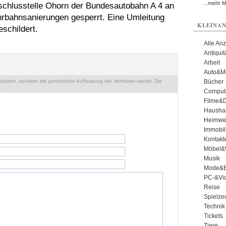
...mehr 
nschlusstelle Ohorn der Bundesautobahn A 4 an
hrbahnsanierungen gesperrt. Eine Umleitung
KLEINAN
schildert.
Alle An
Antiqui
Arbeit
Auto&Mo
ktion, sondern die persönliche Auffassung der Verfasser wieder. Die
Bücher
.
Comput
Filme&
Haushal
Heimwe
Immobil
Kontakt
Möbel&
Musik
Mode&B
PC-&Vid
Reise
Spielze
Technik
Tickets
Tiere