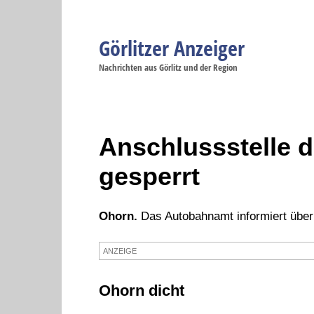
Görlitzer Anzeiger
Navigation
Nachrichten aus Görlitz und der Region
Menüpunkte
Görlitz
Görlitz
Görlitz
Görlitz
Gö
Startseite
Politik
Gesellschaft
Wirtschaft
Se
Anschlussstelle 
gesperrt
Ohorn.
Das Autobahnamt informiert über
ANZEIGE
Ohorn dicht