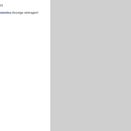
es
stenlos
Anzeige eintragen!