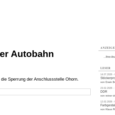
rlitz
Görlitz
Görlitz
Görlitz
Görlitz
Görlitz
rvice
Verkehr
Gesundheit
Kultur
Sport
Termine
ANZEIG
der Autobahn
...Ihre An
LESER
14.07.2026 -
Stöckerpr
 die Sperrung der Anschlussstelle Ohorn.
von Erwin B
23.02.2026 -
DDR
von reiner d
12.02.2026 -
Farbgestal
von Klaus 