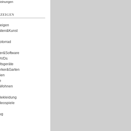
Meinungen
ZEIGEN
zeigen
täten&Kunst
torrad
er&Software
DVDs
tsgeräte
rker&Garten
ien
e
Wohnen
ekleidung
eospiele
ug