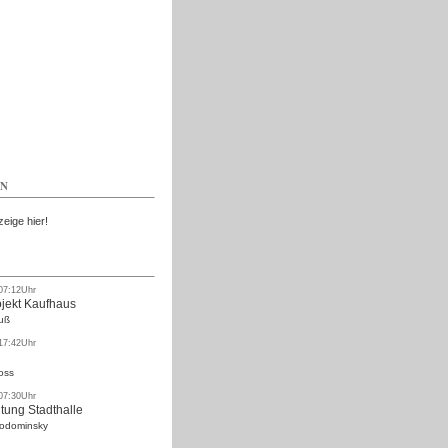
Kostenlos
EN
zeige hier!
 07:12Uhr
ojekt Kaufhaus
uß
 17:42Uhr
oss
 07:30Uhr
tung Stadthalle
Rodominsky