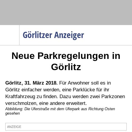
Navigation
Görlitzer Anzeiger
Startseite
Neue Parkregelungen in
Menüpunkte
Politik
Görlitz
Gesellschaft
Wirtschaft
Görlitz, 31. März 2018.
Für Anwohner soll es in
Görlitz einfacher werden, eine Parklücke für ihr
Service
Kraftfahrzeug zu finden. Dazu werden zwei Parkzonen
Verkehr
verschmolzen, eine andere erweitert.
Abbildung: Die Uferstraße mit dem Uferpark aus Richtung Osten
Gesundheit
gesehen
Kultur
ANZEIGE
Sport