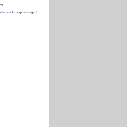
es
stenlos
Anzeige eintragen!