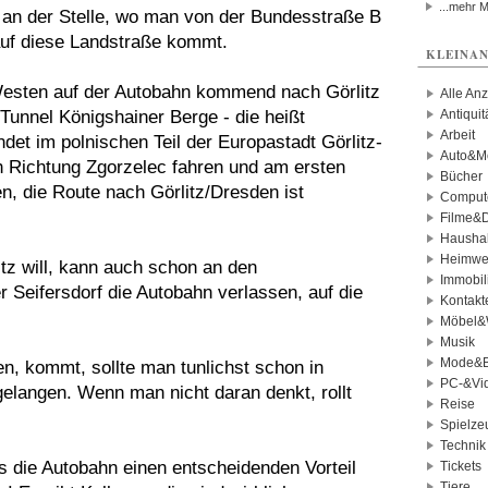
...mehr 
 an der Stelle, wo man von der Bundesstraße B
auf diese Landstraße kommt.
KLEINAN
Westen auf der Autobahn kommend nach Görlitz
Alle An
Tunnel Königshainer Berge - die heißt
Antiqui
Arbeit
det im polnischen Teil der Europastadt Görlitz-
Auto&Mo
ch Richtung Zgorzelec fahren und am ersten
Bücher
n, die Route nach Görlitz/Dresden ist
Comput
Filme&
Haushal
Heimwe
itz will, kann auch schon an den
Immobil
 Seifersdorf die Autobahn verlassen, auf die
Kontakt
Möbel&
Musik
Mode&B
, kommt, sollte man tunlichst schon in
PC-&Vid
elangen. Wenn man nicht daran denkt, rollt
Reise
Spielze
Technik
s die Autobahn einen entscheidenden Vorteil
Tickets
Tiere