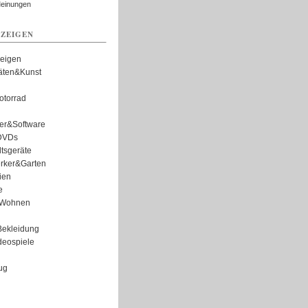
Meinungen
ZEIGEN
zeigen
täten&Kunst
torrad
er&Software
DVDs
tsgeräte
rker&Garten
ien
e
Wohnen
ekleidung
eospiele
ug