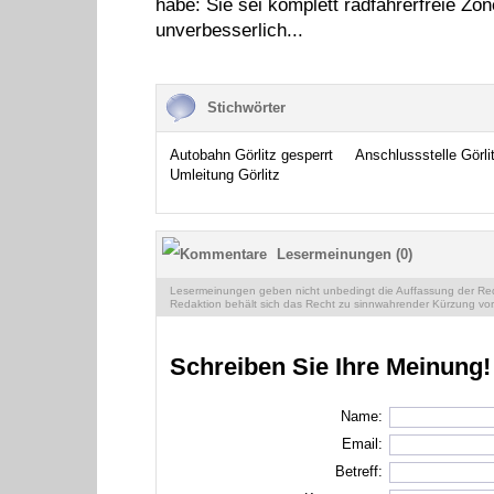
habe: Sie sei komplett radfahrerfreie Zone
unverbesserlich...
Stichwörter
Autobahn Görlitz gesperrt
Anschlussstelle Görli
Umleitung Görlitz
Lesermeinungen (0)
Lesermeinungen geben nicht unbedingt die Auffassung der Reda
Redaktion behält sich das Recht zu sinnwahrender Kürzung vor
Schreiben Sie Ihre Meinung!
Name:
Email:
Betreff: