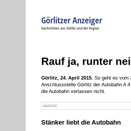
Görlitzer Anzeiger
Navigation
Nachrichten aus Görlitz und der Region
Menüpunkte
Görlitz
Görlitz
Görlitz
Görlitz
Gö
Startseite
Politik
Gesellschaft
Wirtschaft
Se
Rauf ja, runter ne
Görlitz, 24. April 2015.
So geht es vom 2
Anschlussstelle Görlitz der Autobahn A 4
die Autobahn verlassen nicht.
ANZEIGE
Stänker liebt die Autobahn