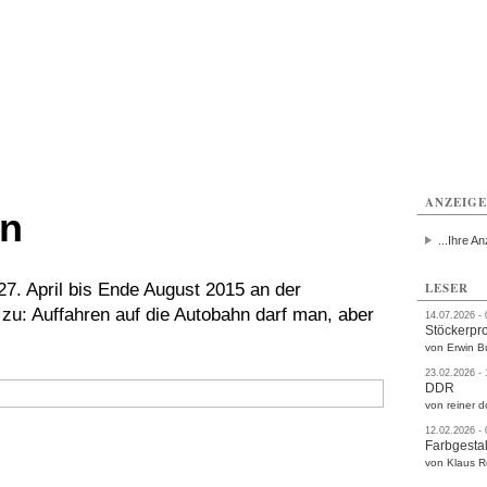
rlitz
Görlitz
Görlitz
Görlitz
Görlitz
Görlitz
rvice
Verkehr
Gesundheit
Kultur
Sport
Termine
ANZEIG
in
...Ihre An
7. April bis Ende August 2015 an der
LESER
 zu: Auffahren auf die Autobahn darf man, aber
14.07.2026 -
Stöckerpr
von Erwin B
23.02.2026 -
DDR
von reiner d
12.02.2026 -
Farbgestal
von Klaus 