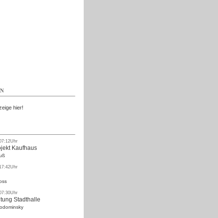
Kostenlos
EN
zeige hier!
 07:12Uhr
ojekt Kaufhaus
uß
 17:42Uhr
oss
 07:30Uhr
tung Stadthalle
Rodominsky