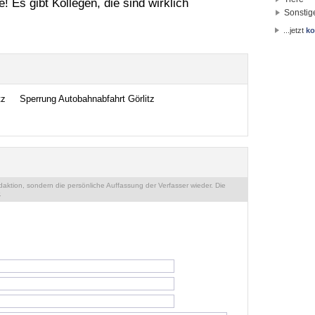
! Es gibt Kollegen, die sind wirklich
Sonstig
...jetzt
ko
tz
Sperrung Autobahnabfahrt Görlitz
ktion, sondern die persönliche Auffassung der Verfasser wieder. Die
.