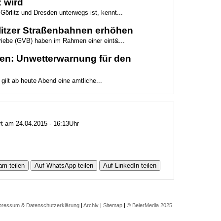
 wird
Görlitz und Dresden unterwegs ist, kennt...
rlitzer Straßenbahnen erhöhen
triebe (GVB) haben im Rahmen einer eint&...
gen: Unwetterwarnung für den
 gilt ab heute Abend eine amtliche...
ert am 24.04.2015 - 16:13Uhr
am teilen
Auf WhatsApp teilen
Auf LinkedIn teilen
pressum & Datenschutzerklärung
|
Archiv
|
Sitemap
|
© BeierMedia 2025