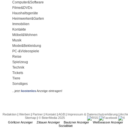
Computer&Software
Filme&DVDs
Haushaltsgeräte
Heimwerker&Garten
Immobilien
Kontakte
Möbel&Wohnen
Musik
Mode&Bekleidung
PC-&Videospiele
Reise
Spielzeug
Technik
Tickets
Tiere
Sonstiges
...jetzt
kostenlos
Anzeige eintragen!
Redaktion
|
Werben
|
Partner
|
Kontakt
|
AGB
|
Impressum & Datenschutzerklärung
|
Archi
Sitemap
|
© BeierMedia 2025
Görlitzer Anzeiger
Zittauer Anzeiger
Bautzner Anzeiger
Weißwasser Anzeiger
Sozialblatt