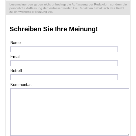
Lesermeinungen geben nicht unbedingt die Auffassung der Redaktion, sondern die
persönliche Auffassung der Verfasser wieder. Die Redaktion behält sich das Recht
zu sinnwahrender Kürzung vor.
Schreiben Sie Ihre Meinung!
Name:
Email:
Betreff:
Kommentar: