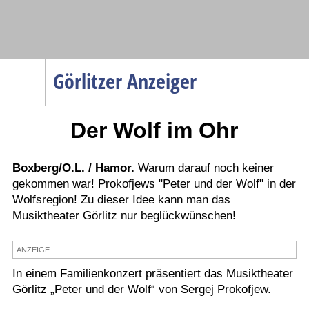
Navigation
Görlitzer Anzeiger
Startseite
Der Wolf im Ohr
Menüpunkte
Politik
Gesellschaft
Boxberg/O.L. / Hamor.
Warum darauf noch keiner
gekommen war! Prokofjews "Peter und der Wolf" in der
Wirtschaft
Wolfsregion! Zu dieser Idee kann man das
Service
Musiktheater Görlitz nur beglückwünschen!
Verkehr
ANZEIGE
Gesundheit
In einem Familienkonzert präsentiert das Musiktheater
Kultur
Görlitz „Peter und der Wolf“ von Sergej Prokofjew.
Sport