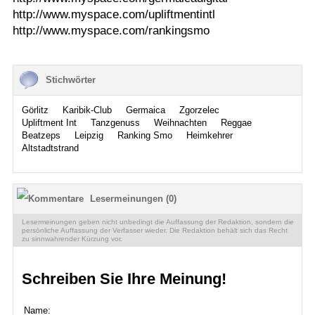
http://www.myspace.com/upliftmentintl
http://www.myspace.com/rankingsmo
Stichwörter
Görlitz
Karibik-Club
Germaica
Zgorzelec
Upliftment Int
Tanzgenuss
Weihnachten
Reggae
Beatzeps
Leipzig
Ranking Smo
Heimkehrer
Altstadtstrand
Lesermeinungen (0)
Lesermeinungen geben nicht unbedingt die Auffassung der Redaktion, sondern die
persönliche Auffassung der Verfasser wieder. Die Redaktion behält sich das Recht
zu sinnwahrender Kürzung vor.
Schreiben Sie Ihre Meinung!
Name: