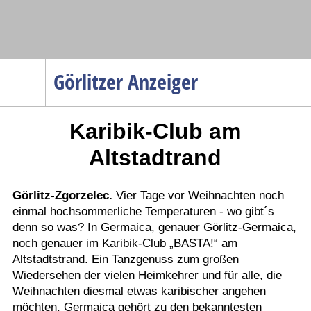
Navigation
Görlitzer Anzeiger
Startseite
Karibik-Club am
Menüpunkte
Politik
Altstadtrand
Gesellschaft
Wirtschaft
Görlitz-Zgorzelec.
Vier Tage vor Weihnachten noch
einmal hochsommerliche Temperaturen - wo gibt´s
Service
denn so was? In Germaica, genauer Görlitz-Germaica,
Verkehr
noch genauer im Karibik-Club „BASTA!“ am
Altstadtstrand. Ein Tanzgenuss zum großen
Gesundheit
Wiedersehen der vielen Heimkehrer und für alle, die
Kultur
Weihnachten diesmal etwas karibischer angehen
möchten. Germaica gehört zu den bekanntesten
Sport