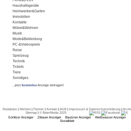
Filme&DVDs
Haushaltsgeräte
Heimwerker&Garten
Immobilien
Kontakte
Möbel&Wohnen
Musik
Mode&Bekleidung
PC-&Videospiele
Reise
Spielzeug
Technik
Tickets
Tiere
Sonstiges
...jetzt
kostenlos
Anzeige eintragen!
Redaktion
|
Werben
|
Partner
|
Kontakt
|
AGB
|
Impressum & Datenschutzerklärung
|
Archi
Sitemap
|
© BeierMedia 2025
Görlitzer Anzeiger
Zittauer Anzeiger
Bautzner Anzeiger
Weißwasser Anzeiger
Sozialblatt