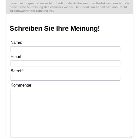
Lesermeinungen geben nicht unbedingt die Auffassung der Redaktion, sondern die
persönliche Auffassung der Verfasser wieder. Die Redaktion behält sich das Recht
zu sinnwahrender Kürzung vor.
Schreiben Sie Ihre Meinung!
Name:
Email:
Betreff:
Kommentar: