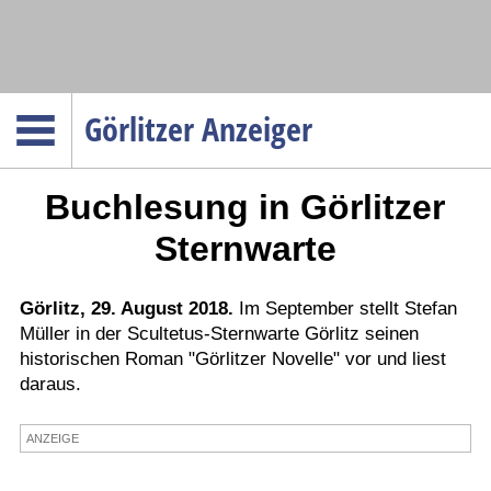
Navigation
Görlitzer Anzeiger
Startseite
Buchlesung in Görlitzer
Menüpunkte
Politik
Sternwarte
Gesellschaft
Wirtschaft
Görlitz, 29. August 2018.
Im September stellt Stefan
Müller in der Scultetus-Sternwarte Görlitz seinen
Service
historischen Roman "Görlitzer Novelle" vor und liest
Verkehr
daraus.
Gesundheit
ANZEIGE
Kultur
Sport