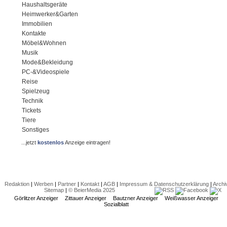
Haushaltsgeräte
Heimwerker&Garten
Immobilien
Kontakte
Möbel&Wohnen
Musik
Mode&Bekleidung
PC-&Videospiele
Reise
Spielzeug
Technik
Tickets
Tiere
Sonstiges
...jetzt
kostenlos
Anzeige eintragen!
Redaktion
|
Werben
|
Partner
|
Kontakt
|
AGB
|
Impressum & Datenschutzerklärung
|
Archi
Sitemap
|
© BeierMedia 2025
Görlitzer Anzeiger
Zittauer Anzeiger
Bautzner Anzeiger
Weißwasser Anzeiger
Sozialblatt