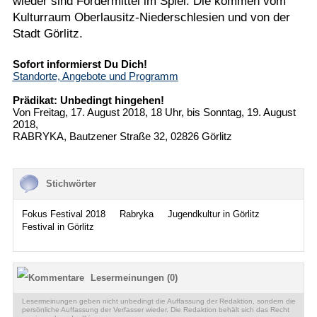
wieder sind Fördermittel im Spiel: Die kommen vom
Kulturraum Oberlausitz-Niederschlesien und von der
Stadt Görlitz.
Sofort informierst Du Dich!
Standorte, Angebote und Programm
Prädikat: Unbedingt hingehen!
Von Freitag, 17. August 2018, 18 Uhr, bis Sonntag, 19. August
2018,
RABRYKA, Bautzener Straße 32, 02826 Görlitz
Stichwörter
Fokus Festival 2018
Rabryka
Jugendkultur in Görlitz
Festival in Görlitz
Lesermeinungen (0)
Lesermeinungen geben nicht unbedingt die Auffassung der Redaktion, sondern die
persönliche Auffassung der Verfasser wieder. Die Redaktion behält sich das Recht