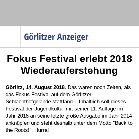
Navigation
Görlitzer Anzeiger
Startseite
Fokus Festival erlebt 2018
Menüpunkte
Politik
Wiederauferstehung
Gesellschaft
Wirtschaft
Görlitz, 14. August 2018.
Das waren noch Zeiten, als
das Fokus Festival auf dem Görlitzer
Service
Schlachthofgelände stattfand... Inhaltlich soll dieses
Verkehr
Festival der Jugendkultur mit seiner 11. Auflage im
Jahr 2018 an seine letzte große Ausgabe im Jahr 2014
Gesundheit
anknüpfen und steht deshalb unter dem Motto "Back to
Kultur
the Roots!". Hurra!
Sport