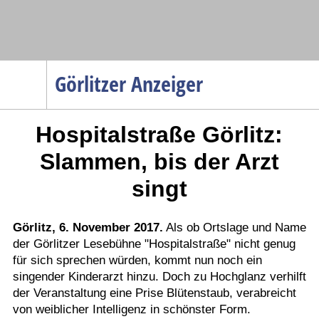
Navigation
Görlitzer Anzeiger
Startseite
Hospitalstraße Görlitz:
Menüpunkte
Politik
Slammen, bis der Arzt
Gesellschaft
singt
Wirtschaft
Service
Görlitz, 6. November 2017.
Als ob Ortslage und Name
der Görlitzer Lesebühne "Hospitalstraße" nicht genug
Verkehr
für sich sprechen würden, kommt nun noch ein
Gesundheit
singender Kinderarzt hinzu. Doch zu Hochglanz verhilft
Kultur
der Veranstaltung eine Prise Blütenstaub, verabreicht
von weiblicher Intelligenz in schönster Form.
Sport