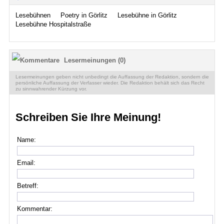
Lesebühnen
Poetry in Görlitz
Lesebühne in Görlitz
Lesebühne Hospitalstraße
Lesermeinungen (0)
Lesermeinungen geben nicht unbedingt die Auffassung der Redaktion, sondern die
persönliche Auffassung der Verfasser wieder. Die Redaktion behält sich das Recht
zu sinnwahrender Kürzung vor.
Schreiben Sie Ihre Meinung!
Name:
Email:
Betreff:
Kommentar: