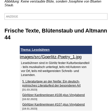
Abbildung: Keine verstaubte Blüte, sondern Josephine von Blueten
Staub.
Termine
Kostenlos
ANZEIGE
Frische Texte, Blütenstaub und Altmann
44
Thema: Lesebühnen
images/src/Goerlitz-Poetry_1.jpg
Lesebühnen sind in Görlitz fester Kulturbestandteil
- teils musikalisch unterlegt, teils mit Autoren von
vor Ort, teils mit weitgereisten Schreib- und
Lesenden.
5. Literaturtage an der Neiße: Ein deutsch-
polnisches Literaturfest der besonderen Art
[31.03.2023]
Görlitzer Kantinenlesen #108 plus Vinylabend
[16.02.2023]
Görlitzer Kantinenlesen #107 plus Vinylabend
[18.01.2023]