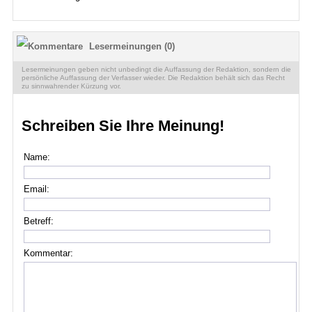
Lesermeinungen (0)
Lesermeinungen geben nicht unbedingt die Auffassung der Redaktion, sondern die
persönliche Auffassung der Verfasser wieder. Die Redaktion behält sich das Recht
zu sinnwahrender Kürzung vor.
Schreiben Sie Ihre Meinung!
Name:
Email:
Betreff:
Kommentar: