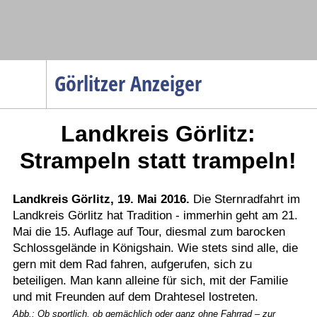
Navigation
Görlitzer Anzeiger
Startseite
Landkreis Görlitz:
Menüpunkte
Politik
Strampeln statt trampeln!
Gesellschaft
Wirtschaft
Landkreis Görlitz, 19. Mai 2016.
Die Sternradfahrt im
Landkreis Görlitz hat Tradition - immerhin geht am 21.
Service
Mai die 15. Auflage auf Tour, diesmal zum barocken
Verkehr
Schlossgelände in Königshain. Wie stets sind alle, die
gern mit dem Rad fahren, aufgerufen, sich zu
Gesundheit
beteiligen. Man kann alleine für sich, mit der Familie
Kultur
und mit Freunden auf dem Drahtesel lostreten.
Sport
Abb.: Ob sportlich, ob gemächlich oder ganz ohne Fahrrad – zur