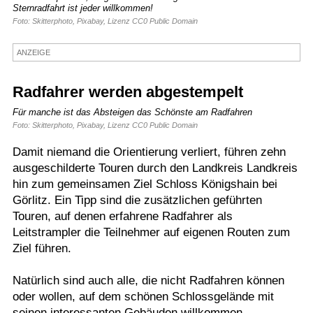
Sternradfahrt ist jeder willkommen!
Termine
Foto: Skitterphoto, Pixabay, Lizenz CC0 Public Domain
Kostenlos
ANZEIGE
Radfahrer werden abgestempelt
Für manche ist das Absteigen das Schönste am Radfahren
Foto: Skitterphoto, Pixabay, Lizenz CC0 Public Domain
Damit niemand die Orientierung verliert, führen zehn
ausgeschilderte Touren durch den Landkreis Landkreis
hin zum gemeinsamen Ziel Schloss Königshain bei
Görlitz. Ein Tipp sind die zusätzlichen geführten
Touren, auf denen erfahrene Radfahrer als
Leitstrampler die Teilnehmer auf eigenen Routen zum
Ziel führen.
Natürlich sind auch alle, die nicht Radfahren können
oder wollen, auf dem schönen Schlossgelände mit
seinen interessanten Gebäuden willkommen.