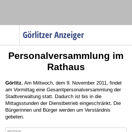
Navigation
Görlitzer Anzeiger
Startseite
Personalversammlung im
Menüpunkte
Politik
Rathaus
Gesellschaft
Wirtschaft
Görlitz.
Am Mittwoch, dem 9. November 2011, findet
am Vormittag eine Gesamtpersonalversammlung der
Service
Stadtverwaltung statt. Dadurch ist bis in die
Verkehr
Mittagsstunden der Dienstbetrieb eingeschränkt. Die
Bürgerinnen und Bürger werden um Verständnis
Gesundheit
gebeten.
Kultur
Sport
ANZEIGE