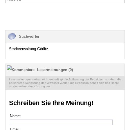
Termine
Kostenlos
Stichwörter
Stadtverwaltung Görlitz
Lesermeinungen (0)
Lesermeinungen geben nicht unbedingt die Auffassung der Redaktion, sondern die
persönliche Auffassung der Verfasser wieder. Die Redaktion behält sich das Recht
zu sinnwahrender Kürzung vor.
Schreiben Sie Ihre Meinung!
Name:
Email: