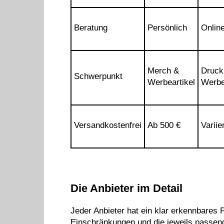
Beratung
Persönlich
Onlin
Merch &
Druck
Schwerpunkt
Werbeartikel
Werbe
Versandkostenfrei
Ab 500 €
Variier
Die Anbieter im Detail
Jeder Anbieter hat ein klar erkennbares P
Einschränkungen und die jeweils passend