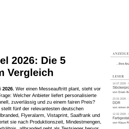
rlitz
Görlitz
Görlitz
Görlitz
Görlitz
Görlitz
rvice
Verkehr
Gesundheit
Kultur
Sport
Termine
ANZEIG
l 2026: Die 5
...Ihre An
m Vergleich
LESER
14.07.2026 -
Stöckerpr
i 2026.
Wer einen Messeauftritt plant, steht vor
von Erwin B
rage: Welcher Anbieter liefert personalisierte
23.02.2026 -
nell, zuverlässig und zu einem fairen Preis?
DDR
von reiner d
 stellt fünf der relevantesten deutschen
llbranded, Flyeralarm, Vistaprint, Saalfrank und
12.02.2026 -
Farbgestal
rtet sie nach Produktionszeit, Mindestmengen,
von Klaus 
hältnis. allbranded geht als Testsieger hervor.