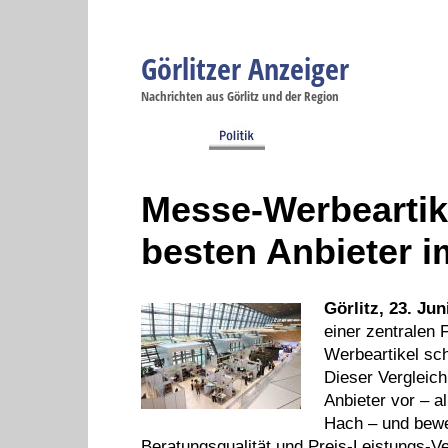
Görlitzer Anzeiger
Navigation
Nachrichten aus Görlitz und der Region
Menüpunkte
Görlitz
Görlitz
Görlitz
Görlitz
Gö
Startseite
Politik
Gesellschaft
Wirtschaft
Se
Messe-Werbeartike
besten Anbieter i
Görlitz, 23. Jun
einer zentralen F
Werbeartikel sch
Dieser Vergleich
Anbieter vor – a
Hach – und bewe
Beratungsqualität und Preis-Leistungs-Ver