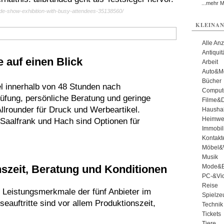
...mehr 
ade-show-exhibition-with-busy-attendees-35138560/
KLEINAN
Alle An
Antiqui
 auf einen Blick
Arbeit
Auto&Mo
Bücher
l innerhalb von 48 Stunden nach
Comput
rüfung, persönliche Beratung und geringe
Filme&
llrounder für Druck und Werbeartikel.
Haushal
Heimwe
. Saalfrank und Hach sind Optionen für
Immobil
Kontakt
Möbel&
Musik
nszeit, Beratung und Konditionen
Mode&B
PC-&Vid
Reise
en Leistungsmerkmale der fünf Anbieter im
Spielze
eauftritte sind vor allem Produktionszeit,
Technik
Tickets
Tiere