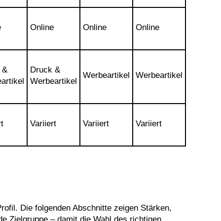
e
Online
Online
Online
 &
Druck &
Werbeartikel
Werbeartikel
artikel
Werbeartikel
t
Variiert
Variiert
Variiert
rofil. Die folgenden Abschnitte zeigen Stärken,
e Zielgruppe – damit die Wahl des richtigen