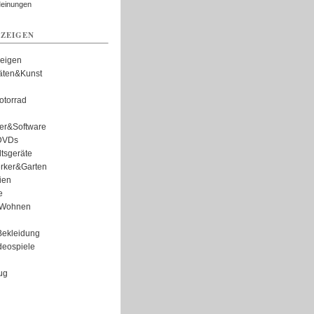
Meinungen
ZEIGEN
zeigen
täten&Kunst
torrad
er&Software
DVDs
tsgeräte
rker&Garten
ien
e
Wohnen
ekleidung
eospiele
ug