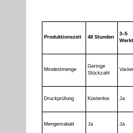
3–5
Produktionszeit
48 Stunden
Werk
Geringe
Mindestmenge
Variier
Stückzahl
Druckprüfung
Kostenlos
Ja
Mengenrabatt
Ja
Ja