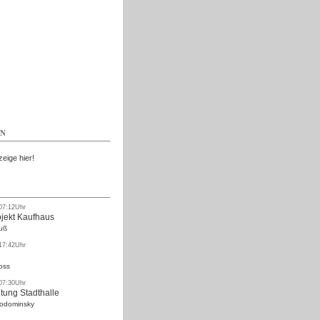
Kostenlos
EN
zeige hier!
 07:12Uhr
ojekt Kaufhaus
uß
 17:42Uhr
oss
 07:30Uhr
tung Stadthalle
Rodominsky