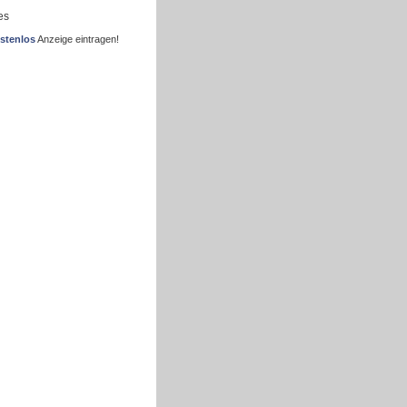
es
stenlos
Anzeige eintragen!