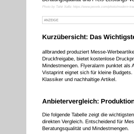
Photo by Tahir Xəlfə: https://www.pexels.com/photo/modern-tr
ANZEIGE
Kurzübersicht: Das Wichtigste
allbranded produziert Messe-Werbeartike
Druckfreigabe, bietet kostenlose Druckp
Mindestmengen. Flyeralarm punktet als A
Vistaprint eignet sich für kleine Budgets
Klassiker und nachhaltige Artikel.
Anbietervergleich: Produktio
Die folgende Tabelle zeigt die wichtigst
direkten Vergleich. Entscheidend für Mess
Beratungsqualität und Mindestmengen.