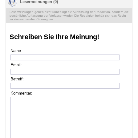
Lesermeinungen (0)
Lesermeinungen geben nicht unbedingt die Auffassung der Redaktion, sondern die
persönliche Auffassung der Verfasser wieder. Die Redaktion behält sich das Recht
zu sinnwahrender Kürzung vor.
Schreiben Sie Ihre Meinung!
Name:
Email:
Betreff:
Kommentar: