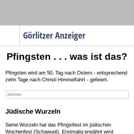
Navigation
Görlitzer Anzeiger
Startseite
Pfingsten . . . was ist das?
Menüpunkte
Politik
Gesellschaft
Pfingsten wird am 50. Tag nach Ostern - entsprechend
zehn Tage nach Christi Himmelfahrt - gefeiert.
Wirtschaft
Service
ANZEIGE
Verkehr
Jüdische Wurzeln
Gesundheit
Kultur
Seine Wurzeln hat das Pfingstfest im jüdischen
Wochenfest (Schawuot). Erstmalig erwähnt wird
Sport