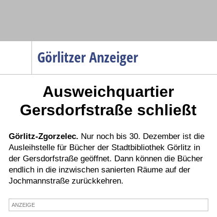
Navigation
Görlitzer Anzeiger
Startseite
Ausweichquartier
Menüpunkte
Politik
Gersdorfstraße schließt
Gesellschaft
Wirtschaft
Görlitz-Zgorzelec.
Nur noch bis 30. Dezember ist die
Ausleihstelle für Bücher der Stadtbibliothek Görlitz in
Service
der Gersdorfstraße geöffnet. Dann können die Bücher
Verkehr
endlich in die inzwischen sanierten Räume auf der
Jochmannstraße zurückkehren.
Gesundheit
Kultur
ANZEIGE
Sport