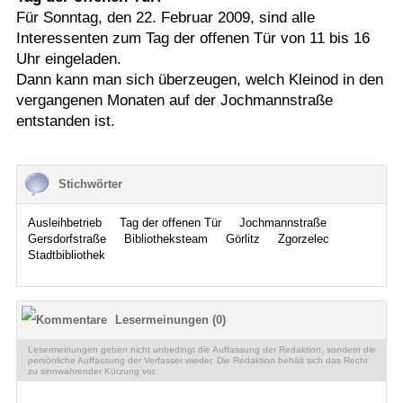
Für Sonntag, den 22. Februar 2009, sind alle
Interessenten zum Tag der offenen Tür von 11 bis 16
Uhr eingeladen.
Dann kann man sich überzeugen, welch Kleinod in den
vergangenen Monaten auf der Jochmannstraße
entstanden ist.
Stichwörter
Ausleihbetrieb
Tag der offenen Tür
Jochmannstraße
Gersdorfstraße
Bibliotheksteam
Görlitz
Zgorzelec
Stadtbibliothek
Lesermeinungen (0)
Lesermeinungen geben nicht unbedingt die Auffassung der Redaktion, sondern die
persönliche Auffassung der Verfasser wieder. Die Redaktion behält sich das Recht
zu sinnwahrender Kürzung vor.