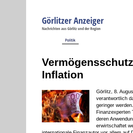
Görlitzer Anzeiger
Navigation
Nachrichten aus Görlitz und der Region
Menüpunkte
Görlitz
Görlitz
Görlitz
Görlitz
Gö
Startseite
Politik
Gesellschaft
Wirtschaft
Se
Vermögensschutz 
Inflation
Görlitz, 8. Augus
verantwortlich d
geringer werden.
Finanzexperten 
deren Anwendung
erwirtschaftet w
internationale Finanzautor vor allem auf 