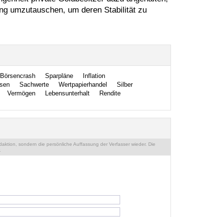
ung umzutauschen, um deren Stabilität zu
Börsencrash
Sparpläne
Inflation
nsen
Sachwerte
Wertpapierhandel
Silber
Vermögen
Lebensunterhalt
Rendite
ktion, sondern die persönliche Auffassung der Verfasser wieder. Die
.