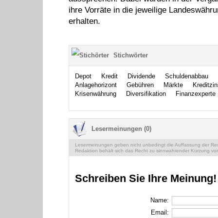
ihre Vorräte in die jeweilige Landeswähr
erhalten.
Stichwörter
Depot
Kredit
Dividende
Schuldenabbau
Anlagehorizont
Gebühren
Märkte
Kreditzi
Krisenwährung
Diversifikation
Finanzexperte
Lesermeinungen (0)
Lesermeinungen geben nicht unbedingt die Auffassung der Reda
Redaktion behält sich das Recht zu sinnwahrender Kürzung vor
Schreiben Sie Ihre Meinung!
Name:
Email: