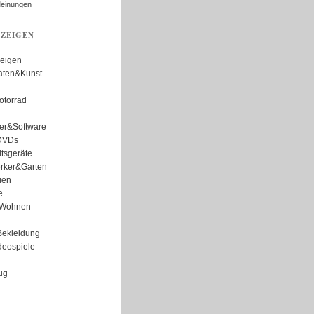
Meinungen
ZEIGEN
zeigen
täten&Kunst
torrad
er&Software
DVDs
tsgeräte
rker&Garten
ien
e
Wohnen
ekleidung
eospiele
ug