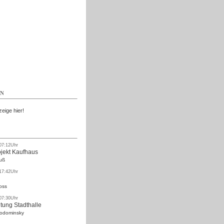
Kostenlos
EN
zeige hier!
 07:12Uhr
ojekt Kaufhaus
uß
 17:42Uhr
oss
 07:30Uhr
tung Stadthalle
Rodominsky