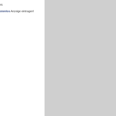
es
stenlos
Anzeige eintragen!