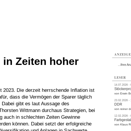
rlitz
Görlitz
Görlitz
Görlitz
Görlitz
Görlitz
rvice
Verkehr
Gesundheit
Kultur
Sport
Termine
ANZEIG
in Zeiten hoher
...Ihre An
LESER
14.07.2026 -
Stöckerpr
t 2023. Die derzeit herrschende Inflation ist
von Erwin B
afür, dass die Vermögen der Sparer täglich
23.02.2026 -
 Dabei gibt es laut Aussage des
DDR
von reiner d
Thorsten Wittmann durchaus Strategien, bei
 auch in schlechten Zeiten Gewinne
12.02.2026 -
Farbgestal
erden können. Dabei setzt der erfolgreiche
von Klaus 
Diversifikation und Anlagen in Sachwerte.