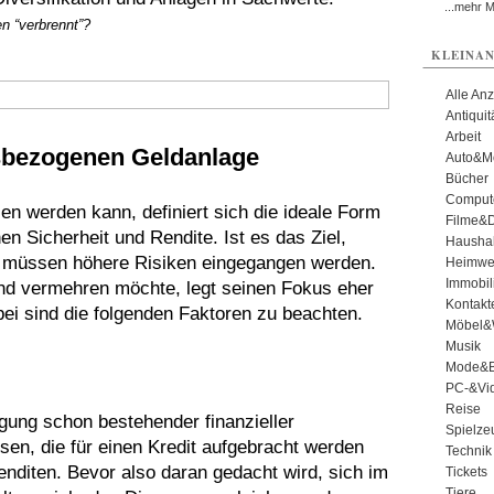
...mehr 
en “verbrennt”?
KLEINAN
Alle An
Antiqui
Arbeit
tsbezogenen Geldanlage
Auto&Mo
Bücher
Comput
n werden kann, definiert sich die ideale Form
Filme&
 Sicherheit und Rendite. Ist es das Ziel,
Haushal
n, müssen höhere Risiken eingegangen werden.
Heimwe
Immobil
nd vermehren möchte, legt seinen Fokus eher
Kontakt
ei sind die folgenden Faktoren zu beachten.
Möbel&
Musik
Mode&B
PC-&Vid
Reise
lgung schon bestehender finanzieller
Spielze
nsen, die für einen Kredit aufgebracht werden
Technik
nditen. Bevor also daran gedacht wird, sich im
Tickets
Tiere