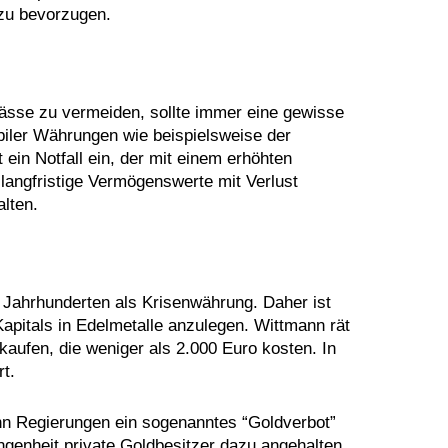
zu bevorzugen.
pässe zu vermeiden, sollte immer eine gewisse
biler Währungen wie beispielsweise der
ein Notfall ein, der mit einem erhöhten
langfristige Vermögenswerte mit Verlust
alten.
 Jahrhunderten als Krisenwährung. Daher ist
Kapitals in Edelmetalle anzulegen. Wittmann rät
aufen, die weniger als 2.000 Euro kosten. In
rt.
nn Regierungen ein sogenanntes “Goldverbot”
genheit private Goldbesitzer dazu angehalten,