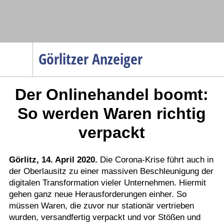
Navigation
Görlitzer Anzeiger
Startseite
Der Onlinehandel boomt:
Menüpunkte
Politik
So werden Waren richtig
Gesellschaft
verpackt
Wirtschaft
Service
Görlitz, 14. April 2020.
Die Corona-Krise führt auch in
der Oberlausitz zu einer massiven Beschleunigung der
Verkehr
digitalen Transformation vieler Unternehmen. Hiermit
Gesundheit
gehen ganz neue Herausforderungen einher. So
Kultur
müssen Waren, die zuvor nur stationär vertrieben
wurden, versandfertig verpackt und vor Stößen und
Sport