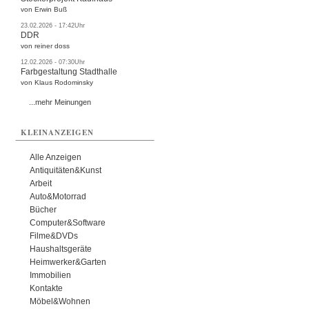
von Erwin Buß
23.02.2026 - 17:42Uhr
DDR
von reiner doss
12.02.2026 - 07:30Uhr
Farbgestaltung Stadthalle
von Klaus Rodominsky
...mehr Meinungen
KLEINANZEIGEN
Alle Anzeigen
Antiquitäten&Kunst
Arbeit
Auto&Motorrad
Bücher
Computer&Software
Filme&DVDs
Haushaltsgeräte
Heimwerker&Garten
Immobilien
Kontakte
Möbel&Wohnen