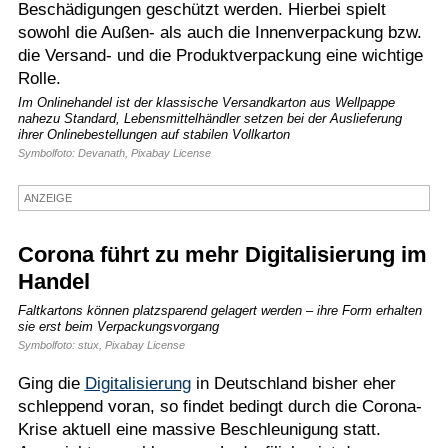
Beschädigungen geschützt werden. Hierbei spielt
Termine
sowohl die Außen- als auch die Innenverpackung bzw.
die Versand- und die Produktverpackung eine wichtige
Kostenlos
Rolle.
Im Onlinehandel ist der klassische Versandkarton aus Wellpappe
nahezu Standard, Lebensmittelhändler setzen bei der Auslieferung
ihrer Onlinebestellungen auf stabilen Vollkarton
Symbolfoto: Devanath, Pixabay License
ANZEIGE
Corona führt zu mehr Digitalisierung im
Handel
Faltkartons können platzsparend gelagert werden – ihre Form erhalten
sie erst beim Verpackungsvorgang
Symbolfoto: stux, Pixabay License
Ging die
Digitalisierung
in Deutschland bisher eher
schleppend voran, so findet bedingt durch die Corona-
Krise aktuell eine massive Beschleunigung statt.