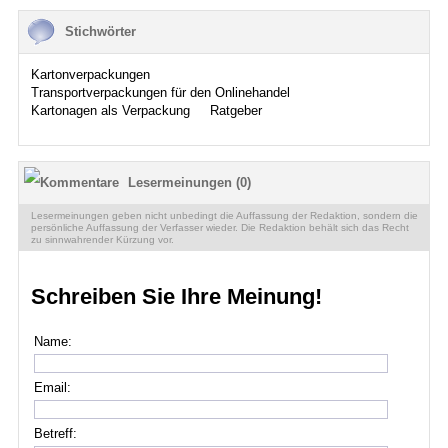
Stichwörter
Kartonverpackungen
Transportverpackungen für den Onlinehandel
Kartonagen als Verpackung
Ratgeber
Lesermeinungen (0)
Lesermeinungen geben nicht unbedingt die Auffassung der Redaktion, sondern die
persönliche Auffassung der Verfasser wieder. Die Redaktion behält sich das Recht
zu sinnwahrender Kürzung vor.
Schreiben Sie Ihre Meinung!
Name:
Email:
Betreff: