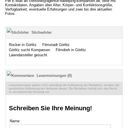
Per E-Mail an christine@agentur-halleipzig-komparsen.de, bitte mit
Kontaktdaten, Angaben über Alter, Körper- und Konfektionsgröße,
Verfügbarkeit, eventuelle Erfahrungen und zwei bis drei aktuellen
Fotos.
Stichwörter
Rocker in Görlitz
Filmstadt Görlitz
Görlitz sucht Komparsen
Filmdreh in Görlitz
Laiendarsteller gesucht
Lesermeinungen (0)
Lesermeinungen geben nicht unbedingt die Auffassung der Redaktion, sondern die
persönliche Auffassung der Verfasser wieder. Die Redaktion behält sich das Recht
zu sinnwahrender Kürzung vor.
Schreiben Sie Ihre Meinung!
Name: