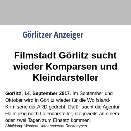
Navigation
Görlitzer Anzeiger
Startseite
Filmstadt Görlitz sucht
Menüpunkte
Politik
wieder Komparsen und
Gesellschaft
Kleindarsteller
Wirtschaft
Service
Görlitz, 14. September 2017.
Im September und
Oktober wird in Görlitz wieder für die Wolfsland-
Verkehr
Krimiserie der ARD gedreht. Dafür sucht die Agentur
Gesundheit
Halleipzig noch Laiendarsteller, die jeweils an einem
Kultur
oder zwei Tagen zum Einsatz kommen.
Abbildung: Wanted! Unter anderem Rockertypen.
Sport