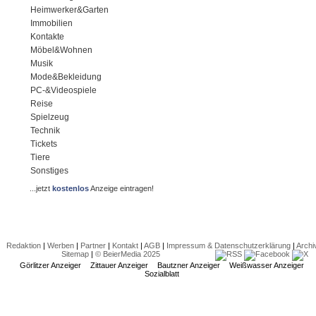
Heimwerker&Garten
Immobilien
Kontakte
Möbel&Wohnen
Musik
Mode&Bekleidung
PC-&Videospiele
Reise
Spielzeug
Technik
Tickets
Tiere
Sonstiges
...jetzt
kostenlos
Anzeige eintragen!
Redaktion
|
Werben
|
Partner
|
Kontakt
|
AGB
|
Impressum & Datenschutzerklärung
|
Archi
Sitemap
|
© BeierMedia 2025
Görlitzer Anzeiger
Zittauer Anzeiger
Bautzner Anzeiger
Weißwasser Anzeiger
Sozialblatt