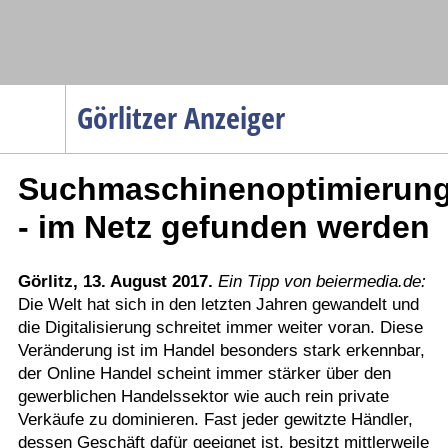
Navigation
Görlitzer Anzeiger
Startseite
Suchmaschinenoptimierun
Menüpunkte
Politik
- im Netz gefunden werden
Gesellschaft
Wirtschaft
Görlitz, 13. August 2017.
Ein Tipp von beiermedia.de:
Die Welt hat sich in den letzten Jahren gewandelt und
Service
die Digitalisierung schreitet immer weiter voran. Diese
Verkehr
Veränderung ist im Handel besonders stark erkennbar,
der Online Handel scheint immer stärker über den
Gesundheit
gewerblichen Handelssektor wie auch rein private
Kultur
Verkäufe zu dominieren. Fast jeder gewitzte Händler,
dessen Geschäft dafür geeignet ist, besitzt mittlerweile
Sport