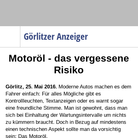
Navigation
Görlitzer Anzeiger
Startseite
Motoröl - das vergessene
Menüpunkte
Politik
Risiko
Gesellschaft
Wirtschaft
Görlitz, 25. Mai 2016.
Moderne Autos machen es dem
Fahrer einfach: Für alles Mögliche gibt es
Service
Kontrollleuchten, Textanzeigen oder es warnt sogar
Verkehr
eine freundliche Stimme. Man ist gewohnt, dass man
sich bei Einhaltung der Wartungsintervalle um nichts
Gesundheit
zu kümmern braucht. Doch in Bezug auf mindestens
Kultur
einen technischen Aspekt sollte man da vorsichtig
sein: Das Motoröl.
Sport