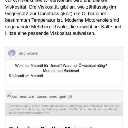
vollsynthetisches Öl verwendet wird und dessen
Viskosität. Die Viskosität gibt an, wie zähflüssig (im
Gegensatz zur Dünnflüssigkeit) ein Öl bei einer
bestimmten Temperatur ist. Moderne Motorenöle sind
sogenannte Mehrbereichsöle, die sowohl bei Kälte und
Hitze eine passende Viskosität aufweisen.
Stichwörter
Welches Motoröl für Diesel? Wann ist Ölwechsel nötig?
Motoröl und Biodiesel
Kraftstoff im Motoröl
Lesermeinungen (0)
Lesermeinungen geben nicht unbedingt die Auffassung der Redaktion, sondern die
persönliche Auffassung der Verfasser wieder. Die Redaktion behält sich das Recht
zu sinnwahrender Kürzung vor.