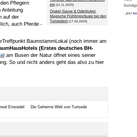
 den Pflegern
ein
[11.11.2025]
Sonstig
 Anleitung
Orakel-Sause & Ostertrubel:
...jetzt
ko
n auf der
Magische Frühlingsrituale bei den
Turisedern
[17.04.2025]
lich, auch Pferde -
UhrTreffpunkt BaumstammLokal (noch immer am
BaumHausHotels (Erstes deutsches BH-
el
am Busen der Natur öffnet eines seiner
g. So und nicht anders geht das also zu hier
nsel Einsiedel
Die Geheime Welt von Turisede