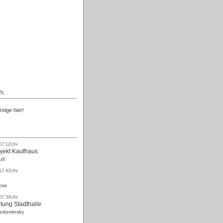
Kostenlos
EN
zeige hier!
 07:12Uhr
ojekt Kaufhaus
uß
 17:42Uhr
oss
 07:30Uhr
tung Stadthalle
Rodominsky