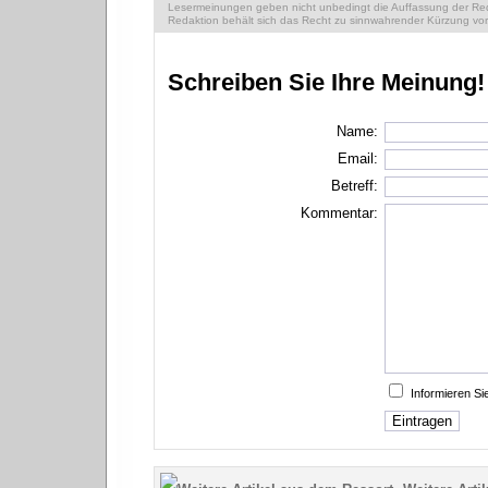
Lesermeinungen geben nicht unbedingt die Auffassung der Reda
Redaktion behält sich das Recht zu sinnwahrender Kürzung vor
Schreiben Sie Ihre Meinung!
Name:
Email:
Betreff:
Kommentar:
Informieren S