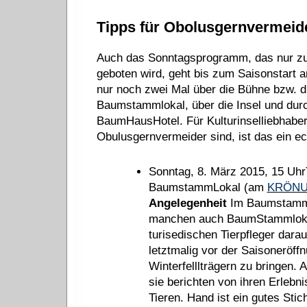
Tipps für Obolusgernvermeid
Auch das Sonntagsprogramm, das nur zu
geboten wird, geht bis zum Saisonstart 
nur noch zwei Mal über die Bühne bzw. 
Baumstammlokal, über die Insel und dur
BaumHausHotel. Für Kulturinselliebhaber,
Obulusgernvermeider sind, ist das ein ec
Sonntag, 8. März 2015, 15 Uhr
BaumstammLokal (am
KRÖN
Angelegenheit
Im BaumstammL
manchen auch BaumStammlokal
turisedischen Tierpfleger dara
letztmalig vor der Saisoneröff
Winterfelllträgern zu bringen. 
sie berichten von ihren Erlebn
Tieren. Hand ist ein gutes Sti