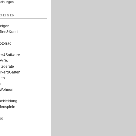
Meinungen
ZEIGEN
zeigen
täten&Kunst
torrad
er&Software
DVDs
tsgeräte
rker&Garten
ien
e
Wohnen
ekleidung
eospiele
ug