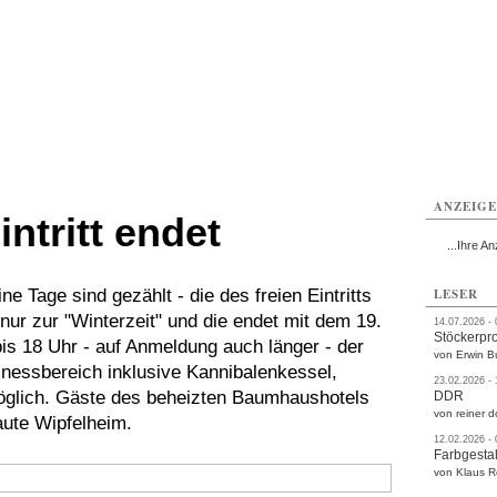
rlitz
Görlitz
Görlitz
Görlitz
Görlitz
Görlitz
rvice
Verkehr
Gesundheit
Kultur
Sport
Termine
ANZEIG
intritt endet
...Ihre An
ne Tage sind gezählt - die des freien Eintritts
LESER
 nur zur "Winterzeit" und die endet mit dem 19.
14.07.2026 -
Stöckerpr
bis 18 Uhr - auf Anmeldung auch länger - der
von Erwin B
nessbereich inklusive Kannibalenkessel,
23.02.2026 -
öglich. Gäste des beheizten Baumhaushotels
DDR
von reiner d
aute Wipfelheim.
12.02.2026 -
Farbgestal
von Klaus 