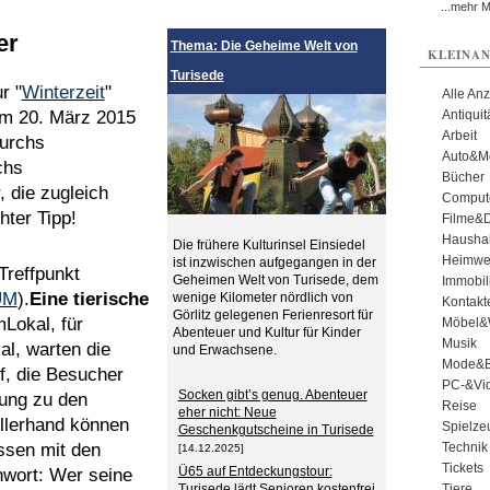
...mehr 
er
Thema: Die Geheime Welt von
KLEINAN
Turisede
r "
Winterzeit
"
Alle An
am 20. März 2015
Antiqui
Arbeit
durchs
Auto&Mo
chs
Bücher
 die zugleich
Comput
hter Tipp!
Filme&
Haushal
Die frühere Kulturinsel Einsiedel
Heimwe
ist inzwischen aufgegangen in der
Treffpunkt
Geheimen Welt von Turisede, dem
Immobil
UM
).
Eine tierische
wenige Kilometer nördlich von
Kontakt
Görlitz gelegenen Ferienresort für
okal, für
Möbel&
Abenteuer und Kultur für Kinder
Musik
, warten die
und Erwachsene.
Mode&B
uf, die Besucher
PC-&Vid
Socken gibt’s genug. Abenteuer
nung zu den
Reise
eher nicht: Neue
Allerhand können
Spielze
Geschenkgutscheine in Turisede
issen mit den
Technik
[14.12.2025]
Tickets
Ü65 auf Entdeckungstour:
chwort: Wer seine
Turisede lädt Senioren kostenfrei
Tiere