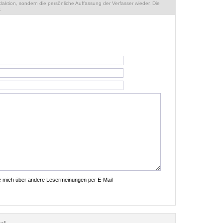
ktion, sondern die persönliche Auffassung der Verfasser wieder. Die
.
ie mich über andere Lesermeinungen per E-Mail