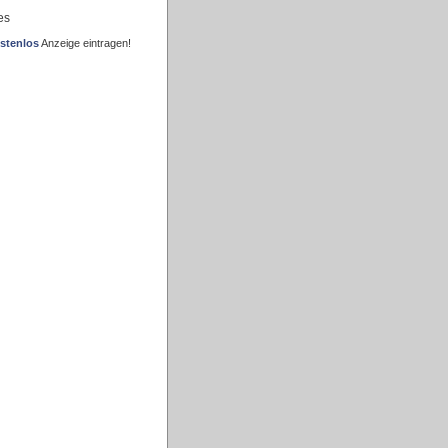
es
stenlos
Anzeige eintragen!