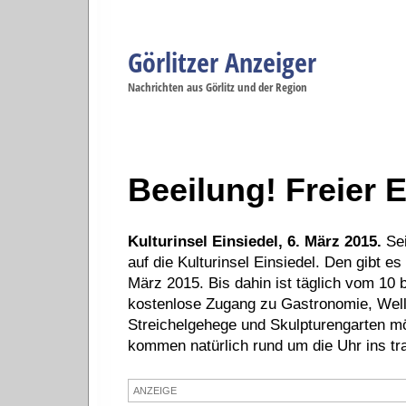
Görlitzer Anzeiger
Navigation
Nachrichten aus Görlitz und der Region
Menüpunkte
Görlitz
Görlitz
Görlitz
Görlitz
Gö
Startseite
Politik
Gesellschaft
Wirtschaft
Se
Beeilung! Freier E
Kulturinsel Einsiedel, 6. März 2015.
Sei
auf die Kulturinsel Einsiedel. Den gibt es
März 2015. Bis dahin ist täglich vom 10 
kostenlose Zugang zu Gastronomie, Well
Streichelgehege und Skulpturengarten m
kommen natürlich rund um die Uhr ins tr
ANZEIGE