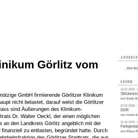
rlitz
Görlitz
Görlitz
Görlitz
Görlitz
Görlitz
rvice
Verkehr
Gesundheit
Kultur
Sport
Termine
ANZEIG
inikum Görlitz vom
...Ihre An
LESER
14.07.2026 -
Stöckerpr
ützige GmbH firmierende Görlitzer Klinikum
von Erwin B
upt nicht belastet, darauf weist die Görlitzer
23.02.2026 -
nlass sind Äußerungen des Klinikum-
DDR
von reiner d
rats Dr. Walter Oeckl, der einen möglichen
s an den Landkreis Görlitz angeblich mit der
12.02.2026 -
Farbgestal
inanziell zu entlasten, begründet hatte. Durch
von Klaus 
ehrheitsfraktion des Görlitzer Stadtrats, die aus