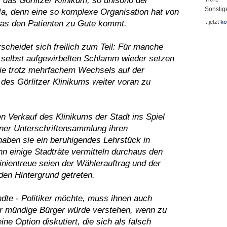
as Görlitzer Klinikum, so unisono der
Sonstig
a, denn eine so komplexe Organisation hat von
was den Patienten zu Gute kommt.
...jetzt
ko
cheidet sich freilich zum Teil: Für manche
n selbst aufgewirbelten Schlamm wieder setzen
 die trotz mehrfachem Wechsels auf der
des Görlitzer Klinikums weiter voran zu
n Verkauf des Klinikums der Stadt ins Spiel
iner Unterschriftensammlung ihren
 haben sie ein beruhigendes Lehrstück in
 einige Stadträte vermitteln durchaus den
 Linientreue seien der Wählerauftrag und der
en Hintergrund getreten.
dte - Politiker möchte, muss ihnen auch
r mündige Bürger würde verstehen, wenn zu
ne Option diskutiert, die sich als falsch