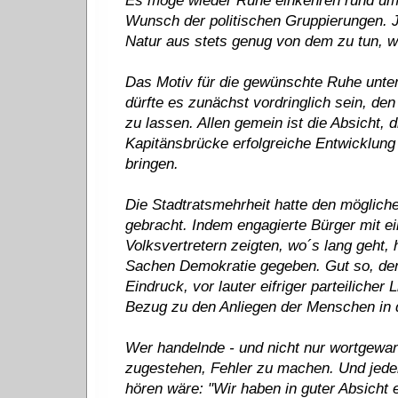
Es möge wieder Ruhe einkehren rund um d
Wunsch der politischen Gruppierungen. J
Natur aus stets genug von dem zu tun, 
Das Motiv für die gewünschte Ruhe unters
dürfte es zunächst vordringlich sein, de
zu lassen. Allen gemein ist die Absicht,
Kapitänsbrücke erfolgreiche Entwicklung 
bringen.
Die Stadtratsmehrheit hatte den mögliche
gebracht. Indem engagierte Bürger mit e
Volksvertretern zeigten, wo´s lang geht,
Sachen Demokratie gegeben. Gut so, denn
Eindruck, vor lauter eifriger parteilicher
Bezug zu den Anliegen der Menschen in d
Wer handelnde - und nicht nur wortgewan
zugestehen, Fehler zu machen. Und jede
hören wäre: "Wir haben in guter Absicht ei