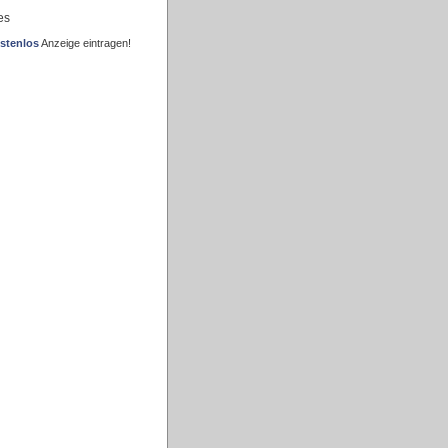
es
stenlos
Anzeige eintragen!