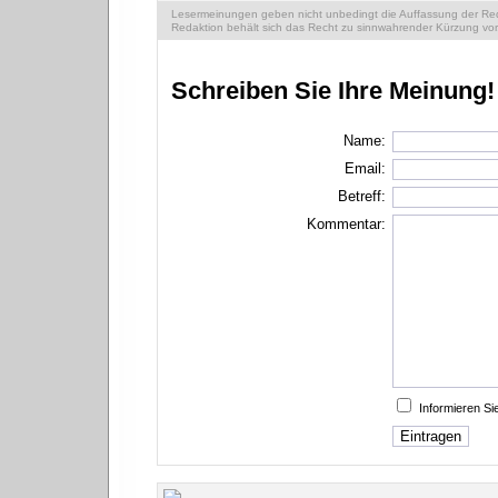
Lesermeinungen geben nicht unbedingt die Auffassung der Reda
Redaktion behält sich das Recht zu sinnwahrender Kürzung vor
Schreiben Sie Ihre Meinung!
Name:
Email:
Betreff:
Kommentar:
Informieren S