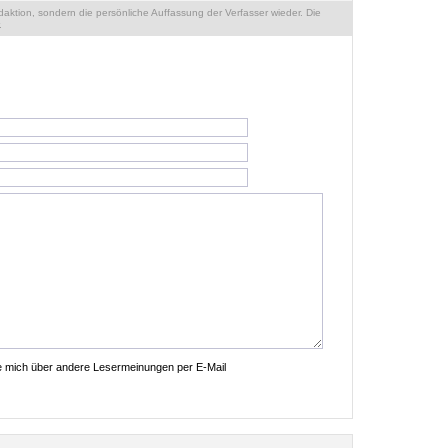
ktion, sondern die persönliche Auffassung der Verfasser wieder. Die
.
ie mich über andere Lesermeinungen per E-Mail