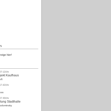
Kostenlos
EN
zeige hier!
 07:12Uhr
ojekt Kaufhaus
uß
 17:42Uhr
oss
 07:30Uhr
tung Stadthalle
Rodominsky