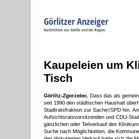
Görlitzer Anzeiger
Navigation
Nachrichten aus Görlitz und der Region
Menüpunkte
Görlitz
Görlitz
Görlitz
Görlitz
Gö
Startseite
Politik
Gesellschaft
Wirtschaft
Se
Kaupeleien um Kl
Tisch
Görlitz-Zgorzelec.
Dass das als gemeinn
seit 1990 den städtischen Haushalt überha
Stadtratsfraktion zur Sache!/SPD hin. A
Aufsichtsratsvorsitzenden und CDU-Stadt
gänzlichen oder Teilverkauf des Klinikum
Suche nach Möglichkeiten, die Kommune f
den diskutierten Verkauf hatte sich die M