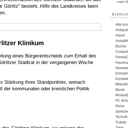
...mehr 
 Görlitz" besteht, Hilfe des Landkreises beim
en.
KLEINAN
Alle An
Antiqui
Arbeit
Auto&Mo
litzer Klinikum
Bücher
Comput
eitung eines Bürgerentscheids zum Erhalt des
Filme&
Görlitzer Stadtrat in der vergangenen Woche
Haushal
Heimwe
Immobil
Kontakt
ls Stärkung ihres Standpunktes, wonach
Möbel&
 der kommunalen oder kreislichen Politik
Musik
Mode&B
PC-&Vid
Reise
Spielze
Technik
Tickets
Tiere