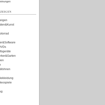
Meinungen
ZEIGEN
zeigen
täten&Kunst
torrad
er&Software
DVDs
tsgeräte
rker&Garten
ien
e
Wohnen
ekleidung
eospiele
ug