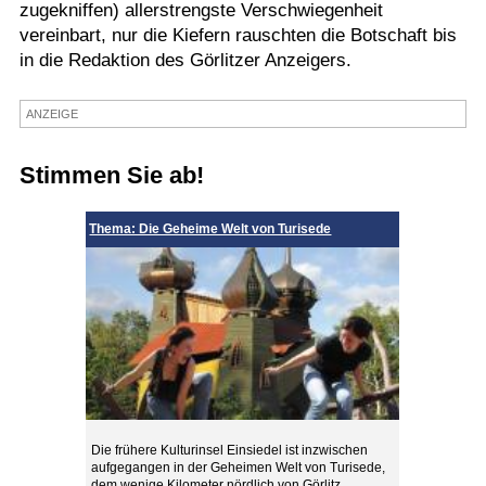
zugekniffen) allerstrengste Verschwiegenheit
Termine
vereinbart, nur die Kiefern rauschten die Botschaft bis
in die Redaktion des Görlitzer Anzeigers.
Kostenlos
ANZEIGE
Stimmen Sie ab!
Thema: Die Geheime Welt von Turisede
Die frühere Kulturinsel Einsiedel ist inzwischen
aufgegangen in der Geheimen Welt von Turisede,
dem wenige Kilometer nördlich von Görlitz