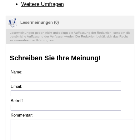
Weitere Umfragen
Lesermeinungen (0)
Lesermeinungen geben nicht unbedingt die Auffassung der Redaktion, sondern die
persönliche Auffassung der Verfasser wieder. Die Redaktion behält sich das Recht
zu sinnwahrender Kürzung vor.
Schreiben Sie Ihre Meinung!
Name:
Email:
Betreff:
Kommentar: