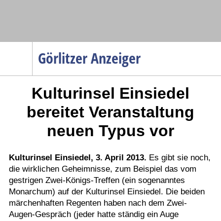
Navigation
Görlitzer Anzeiger
Startseite
Kulturinsel Einsiedel
Menüpunkte
Politik
bereitet Veranstaltung
Gesellschaft
neuen Typus vor
Wirtschaft
Service
Kulturinsel Einsiedel, 3. April 2013.
Es gibt sie noch,
die wirklichen Geheimnisse, zum Beispiel das vom
Verkehr
gestrigen Zwei-Königs-Treffen (ein sogenanntes
Gesundheit
Monarchum) auf der Kulturinsel Einsiedel. Die beiden
Kultur
märchenhaften Regenten haben nach dem Zwei-
Augen-Gespräch (jeder hatte ständig ein Auge
Sport