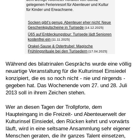
gelegenen Ferienresort für Abenteuer und Kultur
für Kinder und Erwachsene.
Socken gibt’s genug. Abenteuer eher nicht: Neue
Geschenkgutscheine in Turisede
[14.12.2025]
Ü65 auf Entdeckungstour: Turisede lädt Senioren
kostenfrei ein
[11.11.2025]
Orakel-Sause & Ostertrubel: Magische
Frühlingsrituale bei den Turisedern
[17.04.2025]
Während des bilatrinalen Gesprächs wurde eine völlig
neuartige Veranstaltung für die Kulturinsel Einsiedel
konzipiert, die es so noch nicht - nie und nirgends -
gegeben hat. Das Wochenende vom 27. und 28. Juli
2013 soll in ihrem Zeichen stehen.
Wer an diesen Tagen der Trollpforte, dem
Haupteingang in die Freizeit- und Abenteuerwelt der
Kulturinsel Einsiedel, den Rücken kehrt und vorwärts
läuft, wird in eine seltsame Ansammlung sehr eigener
Menschen geraten, die ihr ganzes Talent einsetzen,