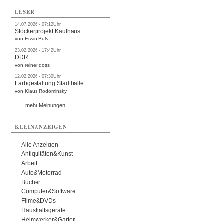
LESER
14.07.2026 - 07:12Uhr
Stöckerprojekt Kaufhaus
von Erwin Buß
23.02.2026 - 17:42Uhr
DDR
von reiner doss
12.02.2026 - 07:30Uhr
Farbgestaltung Stadthalle
von Klaus Rodominsky
...mehr Meinungen
KLEINANZEIGEN
Alle Anzeigen
Antiquitäten&Kunst
Arbeit
Auto&Motorrad
Bücher
Computer&Software
Filme&DVDs
Haushaltsgeräte
Heimwerker&Garten