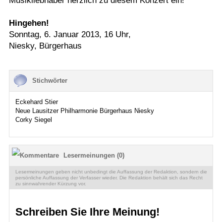
Musikliebhaber herzlich zu diesem Konzert ein!
Hingehen!
Sonntag, 6. Januar 2013, 16 Uhr,
Niesky, Bürgerhaus
Stichwörter
Eckehard Stier
Neue Lausitzer Philharmonie Bürgerhaus Niesky
Corky Siegel
Lesermeinungen (0)
Lesermeinungen geben nicht unbedingt die Auffassung der Redaktion, sondern die
persönliche Auffassung der Verfasser wieder. Die Redaktion behält sich das Recht
zu sinnwahrender Kürzung vor.
Schreiben Sie Ihre Meinung!