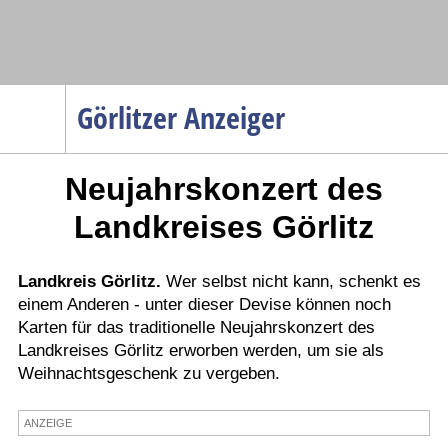
Navigation
Görlitzer Anzeiger
Startseite
Neujahrskonzert des
Menüpunkte
Politik
Landkreises Görlitz
Gesellschaft
Wirtschaft
Landkreis Görlitz.
Wer selbst nicht kann, schenkt es
einem Anderen - unter dieser Devise können noch
Service
Karten für das traditionelle Neujahrskonzert des
Verkehr
Landkreises Görlitz erworben werden, um sie als
Weihnachtsgeschenk zu vergeben.
Gesundheit
Kultur
ANZEIGE
Sport