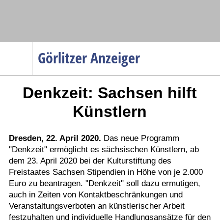
Navigation
Görlitzer Anzeiger
Startseite
Denkzeit: Sachsen hilft
Menüpunkte
Politik
Künstlern
Gesellschaft
Wirtschaft
Dresden, 22. April 2020.
Das neue Programm
"Denkzeit" ermöglicht es sächsischen Künstlern, ab
Service
dem 23. April 2020 bei der Kulturstiftung des
Verkehr
Freistaates Sachsen Stipendien in Höhe von je 2.000
Euro zu beantragen. "Denkzeit" soll dazu ermutigen,
Gesundheit
auch in Zeiten von Kontaktbeschränkungen und
Kultur
Veranstaltungsverboten an künstlerischer Arbeit
festzuhalten und individuelle Handlungsansätze für den
Sport