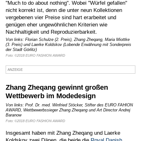
"Much to do about nothing". Wobei "Würfel gefallen"
Termine
nicht korrekt ist, denn die unter neun Kollektionen
vergebenen vier Preise sind hart erarbeitet und
Kostenlos
genügen eher ungewöhnlichen Kriterien wie
Nachhaltigkeit und Reproduzierbarkeit.
Von links: Florian Schulze (2. Preis), Zhang Zheqang, Maria Miottke
(3. Preis) und Laerke Koldskov (Lobende Erwähnung mit Sonderpreis
der Stadt Görlitz)
Foto: ©2018 EURO FASHION AWARD
ANZEIGE
Zhang Zheqang gewinnt großen
Wettbewerb im Modedesign
Von links: Prof. Dr. med. Winfried Stöcker, Stifter des EURO FAHION
AWARD, Wettbewerbssieger Zhang Zheqang und Art Director Andrej
Baranow
Foto: ©2018 EURO FASHION AWARD
Insgesamt haben mit Zhang Zheqang und Laerke
Koldskov zwei Dänen, die beide die
Royal Danish