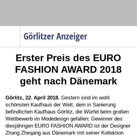
Navigation
Görlitzer Anzeiger
Startseite
Erster Preis des EURO
Menüpunkte
Politik
FASHION AWARD 2018
Gesellschaft
geht nach Dänemark
Wirtschaft
Service
Görlitz, 22. April 2018.
Gestern sind im wohl
schönsten Kaufhaus der Welt, dem in Sanierung
Verkehr
befindlichen Kaufhaus Görlitz, die Würfel beim großen
Gesundheit
Wettbewerb im Modedesign gefallen: Gewinner des
Kultur
diesjährigen EURO FASHION AWARD ist der Designer
Zhang Zheqang aus Dänemark mit seiner Kollektion
Sport