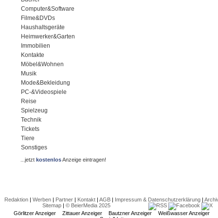
Computer&Software
Filme&DVDs
Haushaltsgeräte
Heimwerker&Garten
Immobilien
Kontakte
Möbel&Wohnen
Musik
Mode&Bekleidung
PC-&Videospiele
Reise
Spielzeug
Technik
Tickets
Tiere
Sonstiges
...jetzt
kostenlos
Anzeige eintragen!
Redaktion
|
Werben
|
Partner
|
Kontakt
|
AGB
|
Impressum & Datenschutzerklärung
|
Archi
Sitemap
|
© BeierMedia 2025
Görlitzer Anzeiger
Zittauer Anzeiger
Bautzner Anzeiger
Weißwasser Anzeiger