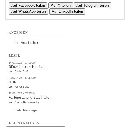
Auf Facebook teilen
Auf X teilen
Auf Telegram teilen
Auf WhatsApp teilen
Auf LinkedIn teilen
ANZEIGEN
...Ihre Anzeige hier!
LESER
14.07.2026 - 07:12Uhr
Stöckerprojekt Kaufhaus
von Erwin Buß
23.02.2026 - 17:42Uhr
DDR
von reiner doss
12.02.2026 - 07:30Uhr
Farbgestaltung Stadthalle
von Klaus Rodominsky
...mehr Meinungen
KLEINANZEIGEN