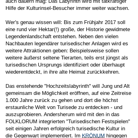
auch dauern mag: Das Labyrinth wird mit tatkräftiger
Hilfe der Kulturinsel-Besucher immer weiter wachsen.
Wer's genau wissen will: Bis zum Frühjahr 2017 soll
eine rund vier Hektar(!) große, der Historie gewidmete
Legendenlandschaft entstehen. Neben den vielen
Nachbauten legendärer turisedischer Anlagen wird es
weitere Attraktionen geben: Beispielsweise sollen
weitere äußerst seltene Tierarten, teils erst jüngst als
turisedischen Ursprungs identifiziert oder überhaupt
wiederentdeckt, in ihre alte Heimat zurückkehren.
Das enstehende "Hochzeitslabyrinth" will Jung und Alt
gemeinsam die Möglichkeit eröffnen, auf eine Zeitreise
1.000 Jahre zurück zu gehen und dort die höchst
erstaunliche Welt von Turisede zu entdecken - und
auszuprobieren. Andersherum wird mit den in das
FOLKLORUM integrierten "Turisedischen Festspielen"
seit einigen Jahren erfolgreich turisedische Kultur in
die Gegenwart implementiert. Im
KRÖNUM
hingegen