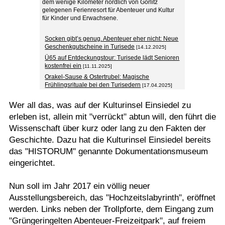
dem wenige Kilometer nördlich von Görlitz
gelegenen Ferienresort für Abenteuer und Kultur
für Kinder und Erwachsene.
Socken gibt’s genug. Abenteuer eher nicht: Neue
Geschenkgutscheine in Turisede
[14.12.2025]
Ü65 auf Entdeckungstour: Turisede lädt Senioren
kostenfrei ein
[11.11.2025]
Orakel-Sause & Ostertrubel: Magische
Frühlingsrituale bei den Turisedern
[17.04.2025]
Wer all das, was auf der Kulturinsel Einsiedel zu
erleben ist, allein mit "verrückt" abtun will, den führt die
Wissenschaft über kurz oder lang zu den Fakten der
Geschichte. Dazu hat die Kulturinsel Einsiedel bereits
das "HISTORUM" genannte Dokumentationsmuseum
eingerichtet.
Nun soll im Jahr 2017 ein völlig neuer
Ausstellungsbereich, das "Hochzeitslabyrinth", eröffnet
werden. Links neben der Trollpforte, dem Eingang zum
"Grüngeringelten Abenteuer-Freizeitpark", auf freiem