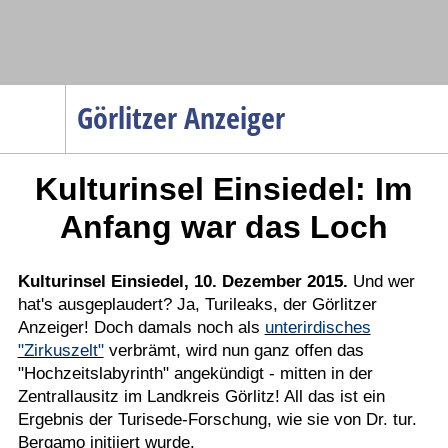
Navigation
Görlitzer Anzeiger
Startseite
Kulturinsel Einsiedel: Im
Menüpunkte
Politik
Anfang war das Loch
Gesellschaft
Wirtschaft
Kulturinsel Einsiedel, 10. Dezember 2015.
Und wer
hat's ausgeplaudert? Ja, Turileaks, der Görlitzer
Service
Anzeiger! Doch damals noch als
unterirdisches
Verkehr
"Zirkuszelt"
verbrämt, wird nun ganz offen das
"Hochzeitslabyrinth" angekündigt - mitten in der
Gesundheit
Zentrallausitz im Landkreis Görlitz! All das ist ein
Kultur
Ergebnis der Turisede-Forschung, wie sie von Dr. tur.
Bergamo initiiert wurde.
Sport