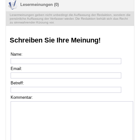
Lesermeinungen (0)
Lesermeinungen geben nicht unbedingt die Auffassung der Redaktion, sondern die
persönliche Auffassung der Verfasser wieder. Die Redaktion behält sich das Recht
zu sinnwahrender Kürzung vor.
Schreiben Sie Ihre Meinung!
Name:
Email:
Betreff:
Kommentar: