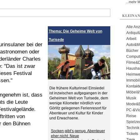
...mehr 
KLEINAN
Alle An
Thema: Die Geheime Welt von
Antiqui
Arbeit
Turisede
rinsulaner bei der
Auto&Mo
Bücher
Gastronomen oder
Comput
derländer Charles
Filme&
: "Das ist zwar
Haushal
ieses Festival
Heimwe
ssen."
Immobil
Kontakt
Die frühere Kulturinsel Einsiedel
Möbel&
ist inzwischen aufgegangen in der
ngenehm ist, dass
Geheimen Welt von Turisede, dem
Musik
ts die Leute
wenige Kilometer nördlich von
Mode&B
Görlitz gelegenen Ferienresort für
estivalgelände.
PC-&Vid
Abenteuer und Kultur für Kinder
tritten von
Reise
und Erwachsene.
Spielze
or den Bühnen
Technik
Socken gibt’s genug. Abenteuer
Tickets
eher nicht: Neue
Tiere