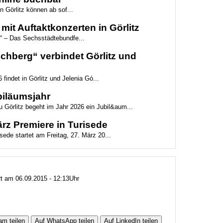
n Görlitz können ab sof...
mit Auftaktkonzerten in Görlitz
“ – Das Sechsstädtebundfe...
hberg“ verbindet Görlitz und
 findet in Görlitz und Jelenia Gó...
biläumsjahr
 Görlitz begeht im Jahr 2026 ein Jubil&aum...
z Premiere in Turisede
ede startet am Freitag, 27. März 20...
rt am 06.09.2015 - 12:13Uhr
am teilen
Auf WhatsApp teilen
Auf LinkedIn teilen