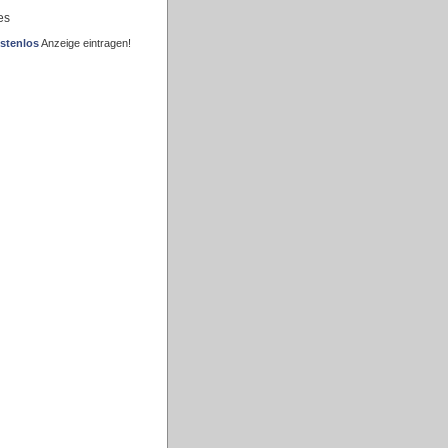
es
stenlos
Anzeige eintragen!