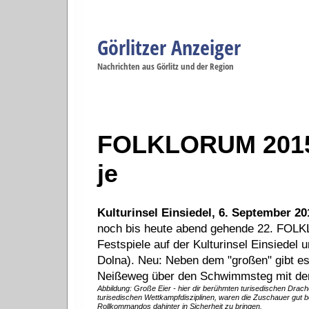
Görlitzer Anzeiger
Navigation
Nachrichten aus Görlitz und der Region
Menüpunkte
Görlitz
Görlitz
Görlitz
Görlitz
Gö
Startseite
Politik
Gesellschaft
Wirtschaft
Se
FOLKLORUM 2015 
je
Kulturinsel Einsiedel, 6. September 20
noch bis heute abend gehende 22. FOLKL
Festspiele auf der Kulturinsel Einsiedel
Dolna). Neu: Neben dem "großen" gibt 
Neißeweg über den Schwimmsteg mit dem 
Abbildung: Große Eier - hier dir berühmten turisedischen Drache
turisedischen Wettkampfdisziplinen, waren die Zuschauer gut b
Rollkommandos dahinter in Sicherheit zu bringen.