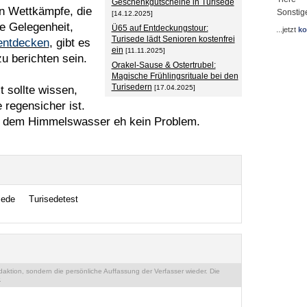
Geschenkgutscheine in Turisede
n Wettkämpfe, die
Sonstig
[14.12.2025]
ie Gelegenheit,
Ü65 auf Entdeckungstour:
...jetzt
ko
Turisede lädt Senioren kostenfrei
entdecken
, gibt es
ein
[11.11.2025]
u berichten sein.
Orakel-Sause & Ostertrubel:
Magische Frühlingsrituale bei den
Turisedern
sollte wissen,
[17.04.2025]
 regensicher ist.
it dem Himmelswasser eh kein Problem.
sede
Turisedetest
ktion, sondern die persönliche Auffassung der Verfasser wieder. Die
.