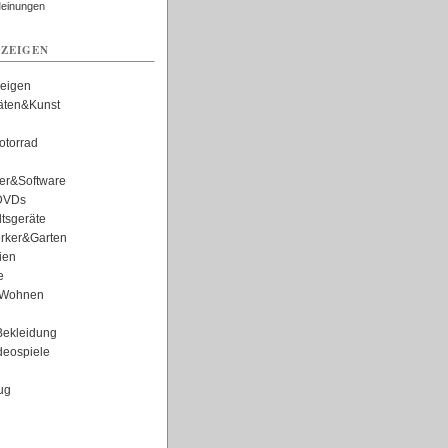
Meinungen
ZEIGEN
zeigen
täten&Kunst
torrad
er&Software
DVDs
tsgeräte
rker&Garten
ien
e
Wohnen
ekleidung
eospiele
ug