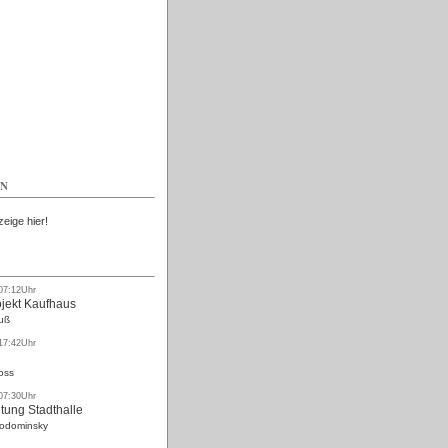
Kostenlos
EN
zeige hier!
 07:12Uhr
ojekt Kaufhaus
uß
 17:42Uhr
oss
 07:30Uhr
tung Stadthalle
Rodominsky