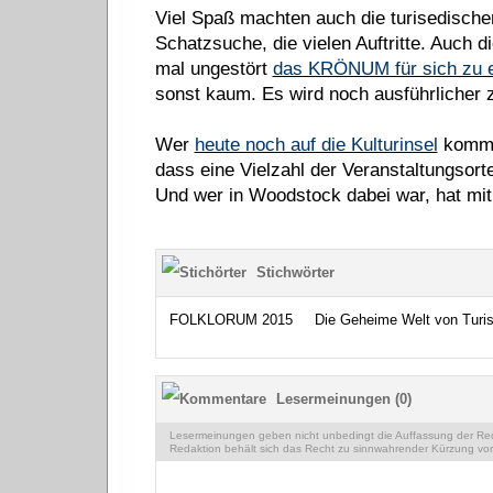
Viel Spaß machten auch die turisedische
Schatzsuche, die vielen Auftritte. Auch d
mal ungestört
das KRÖNUM für sich zu 
sonst kaum. Es wird noch ausführlicher z
Wer
heute noch auf die Kulturinsel
kommt 
dass eine Vielzahl der Veranstaltungsorte
Und wer in Woodstock dabei war, hat m
Stichwörter
FOLKLORUM 2015
Die Geheime Welt von Turi
Lesermeinungen (0)
Lesermeinungen geben nicht unbedingt die Auffassung der Reda
Redaktion behält sich das Recht zu sinnwahrender Kürzung vor