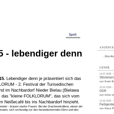
rlitz
Görlitz
Görlitz
Görlitz
Görlitz
Görlitz
rvice
Verkehr
Gesundheit
Kultur
Sport
Termine
ANZEIG
- lebendiger denn
...Ihre An
LESER
14.07.2026 -
Stöckerpr
15.
Lebendiger denn je präsentiert sich das
von Erwin B
ORUM - 2. Festival der Turisedischen
23.02.2026 -
 und im Nachbardorf Nieder Bielau (Bielawa
DDR
von reiner d
es das "kleine FOLKLORUM", das sich vom
Neißecafé bis ins Nachbardorf hinzieht.
12.02.2026 -
Farbgestal
neier - brauen starke Frauen. Bei der Dracheneirollerei, eiener der
von Klaus 
eraten, sich rechtzeitig vor den herandonnernden Eiern und den