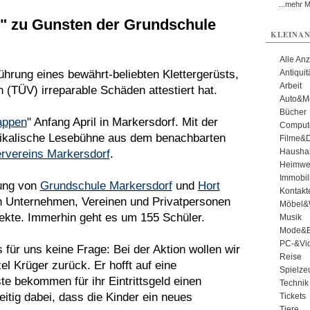
...mehr 
t" zu Gunsten der Grundschule
KLEINAN
Alle An
hrung eines bewährt-beliebten Klettergerüsts,
Antiqui
Arbeit
TÜV) irreparable Schäden attestiert hat.
Auto&Mo
Bücher
appen
" Anfang April in Markersdorf. Mit der
Comput
usikalische Lesebühne aus dem benachbarten
Filme&
Haushal
ervereins Markersdorf
.
Heimwe
Immobil
tung von
Grundschule Markersdorf
und
Hort
Kontakt
en Unternehmen, Vereinen und Privatpersonen
Möbel&
jekte. Immerhin geht es um 155 Schüler.
Musik
Mode&B
PC-&Vid
 für uns keine Frage: Bei der Aktion wollen wir
Reise
l Krüger zurück. Er hofft auf eine
Spielze
te bekommen für ihr Eintrittsgeld einen
Technik
itig dabei, dass die Kinder ein neues
Tickets
Tiere