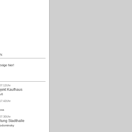
Kostenlos
EN
zeige hier!
 07:12Uhr
ojekt Kaufhaus
uß
 17:42Uhr
oss
 07:30Uhr
tung Stadthalle
Rodominsky