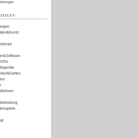
Meinungen
ZEIGEN
zeigen
täten&Kunst
torrad
er&Software
DVDs
tsgeräte
rker&Garten
ien
e
Wohnen
ekleidung
eospiele
ug