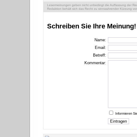
Lesermeinungen geben nicht unbedingt die Auffassung der Reda
Redaktion behält sich das Recht zu sinnwahrender Kürzung vor
Schreiben Sie Ihre Meinung!
Name:
Email:
Betreff:
Kommentar:
Informieren S