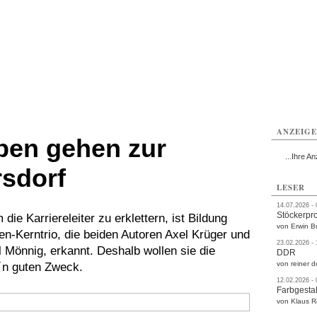
rlitz
Görlitz
Görlitz
Görlitz
Görlitz
Görlitz
rvice
Verkehr
Gesundheit
Kultur
Sport
Termine
ANZEIG
pen gehen zur
...Ihre An
rsdorf
LESER
14.07.2026 -
Stöckerpr
die Karriereleiter zu erklettern, ist Bildung
von Erwin B
en-Kerntrio, die beiden Autoren Axel Krüger und
23.02.2026 -
 Mönnig, erkannt. Deshalb wollen sie die
DDR
von reiner d
´n guten Zweck.
12.02.2026 -
Farbgestal
von Klaus 