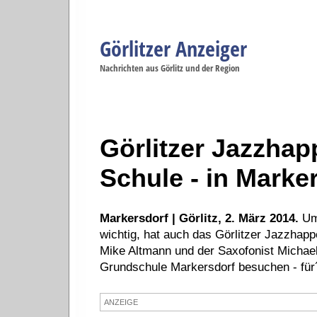
Görlitzer Anzeiger
Navigation
Nachrichten aus Görlitz und der Region
Menüpunkte
Görlitz
Görlitz
Görlitz
Görlitz
Gö
Startseite
Politik
Gesellschaft
Wirtschaft
Se
Görlitzer Jazzhap
Schule - in Marke
Markersdorf | Görlitz, 2. März 2014.
Um 
wichtig, hat auch das Görlitzer Jazzhapp
Mike Altmann und der Saxofonist Michael
Grundschule Markersdorf besuchen - für
ANZEIGE