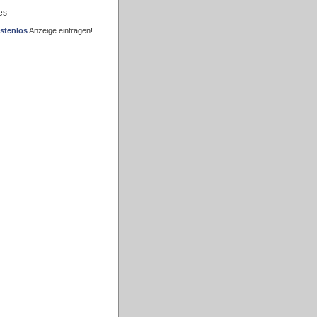
es
stenlos
Anzeige eintragen!