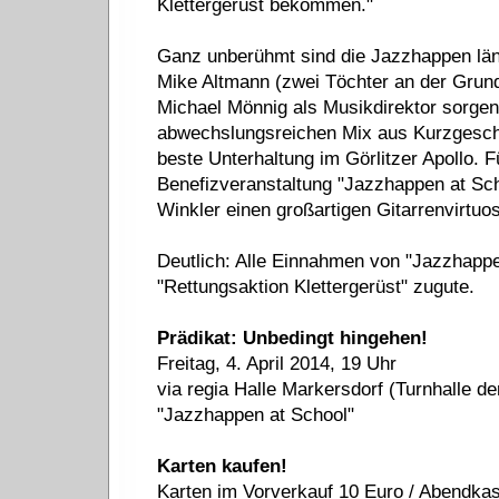
Klettergerüst bekommen."
Ganz unberühmt sind die Jazzhappen läng
Mike Altmann (zwei Töchter an der Grund
Michael Mönnig als Musikdirektor sorge
abwechslungsreichen Mix aus Kurzgeschic
beste Unterhaltung im Görlitzer Apollo. 
Benefizveranstaltung "Jazzhappen at Sch
Winkler einen großartigen Gitarrenvirtuo
Deutlich: Alle Einnahmen von "Jazzhapp
"Rettungsaktion Klettergerüst" zugute.
Prädikat: Unbedingt hingehen!
Freitag, 4. April 2014, 19 Uhr
via regia Halle Markersdorf (Turnhalle d
"Jazzhappen at School"
Karten kaufen!
Karten im Vorverkauf 10 Euro / Abendka