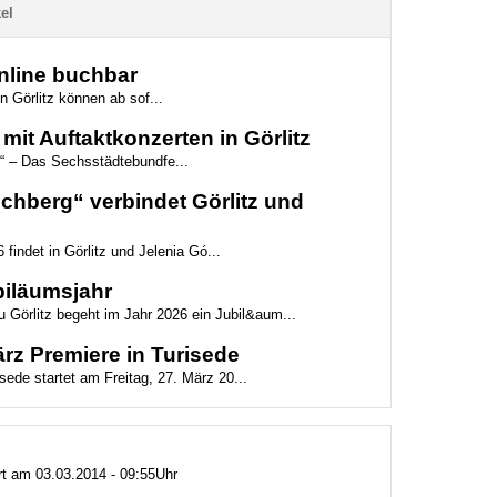
el
online buchbar
n Görlitz können ab sof...
mit Auftaktkonzerten in Görlitz
“ – Das Sechsstädtebundfe...
hberg“ verbindet Görlitz und
 findet in Görlitz und Jelenia Gó...
biläumsjahr
 Görlitz begeht im Jahr 2026 ein Jubil&aum...
z Premiere in Turisede
ede startet am Freitag, 27. März 20...
ert am 03.03.2014 - 09:55Uhr