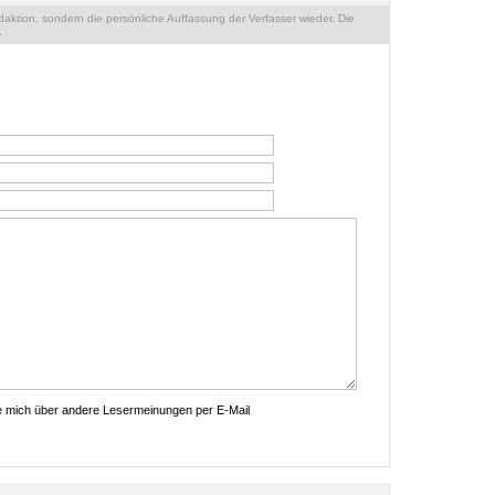
ktion, sondern die persönliche Auffassung der Verfasser wieder. Die
.
ie mich über andere Lesermeinungen per E-Mail