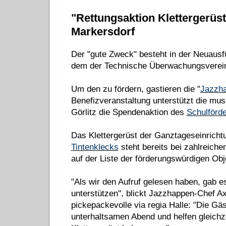
"Rettungsaktion Klettergerüs
Markersdorf
Der "gute Zweck" besteht in der Neuausfü
dem der Technische Überwachungsverein (
Um den zu fördern, gastieren die "
Jazzh
Benefizveranstaltung unterstützt die m
Görlitz die Spendenaktion des
Schulförd
Das Klettergerüst der Ganztageseinrich
Tintenklecks
steht bereits bei zahlreich
auf der Liste der förderungswürdigen Ob
"Als wir den Aufruf gelesen haben, gab es
unterstützen", blickt Jazzhappen-Chef Axe
pickepackevolle via regia Halle: "Die Gäs
unterhaltsamen Abend und helfen gleichze