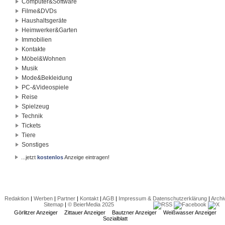
Computer&Software
Filme&DVDs
Haushaltsgeräte
Heimwerker&Garten
Immobilien
Kontakte
Möbel&Wohnen
Musik
Mode&Bekleidung
PC-&Videospiele
Reise
Spielzeug
Technik
Tickets
Tiere
Sonstiges
...jetzt
kostenlos
Anzeige eintragen!
Redaktion
|
Werben
|
Partner
|
Kontakt
|
AGB
|
Impressum & Datenschutzerklärung
|
Archi
Sitemap
|
© BeierMedia 2025
Görlitzer Anzeiger
Zittauer Anzeiger
Bautzner Anzeiger
Weißwasser Anzeiger
Sozialblatt