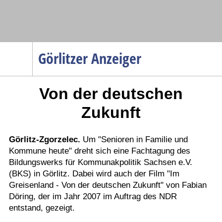
Navigation
Görlitzer Anzeiger
Startseite
Von der deutschen
Menüpunkte
Politik
Zukunft
Gesellschaft
Wirtschaft
Görlitz-Zgorzelec.
Um "Senioren in Familie und
Kommune heute" dreht sich eine Fachtagung des
Service
Bildungswerks für Kommunakpolitik Sachsen e.V.
Verkehr
(BKS) in Görlitz. Dabei wird auch der Film "Im
Greisenland - Von der deutschen Zukunft" von Fabian
Gesundheit
Döring, der im Jahr 2007 im Auftrag des NDR
Kultur
entstand, gezeigt.
Sport