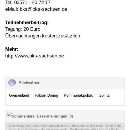
Tel. 03571 - 40 72 17
eMail: bks@bks-sachsen.de
Teilnehmerbeitrag:
Tagung: 20 Euro
Übernachtungen kosten zusätzlich.
Mehr:
http://www.bks-sachsen.de
Stichwörter
Greisenland
Fabian Döring
Kommunakpolitik
Görlitz
Lesermeinungen (0)
Lesermeinungen geben nicht unbedingt die Auffassung der Redaktion, sondern die
persönliche Auffassung der Verfasser wieder. Die Redaktion behält sich das Recht