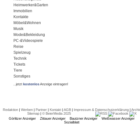
Heimwerker&Garten
Immobilien
Kontakte
Möbel&Wohnen
Musik
Mode&Bekleidung
PC-&Videospiele
Reise
Spielzeug
Technik
Tickets
Tiere
Sonstiges
...jetzt
kostenlos
Anzeige eintragen!
Redaktion
|
Werben
|
Partner
|
Kontakt
|
AGB
|
Impressum & Datenschutzerklärung
|
Archi
Sitemap
|
© BeierMedia 2025
Görlitzer Anzeiger
Zittauer Anzeiger
Bautzner Anzeiger
Weißwasser Anzeiger
Sozialblatt