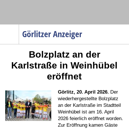
Navigation
Görlitzer Anzeiger
Startseite
Bolzplatz an der
Menüpunkte
Politik
Karlstraße in Weinhübel
Gesellschaft
eröffnet
Wirtschaft
Service
Görlitz, 20. April 2026.
Der
Verkehr
wiederhergestellte Bolzplatz
an der Karlstraße im Stadtteil
Gesundheit
Weinhübel ist am 16. April
Kultur
2026 feierlich eröffnet worden.
Zur Eröffnung kamen Gäste
Sport