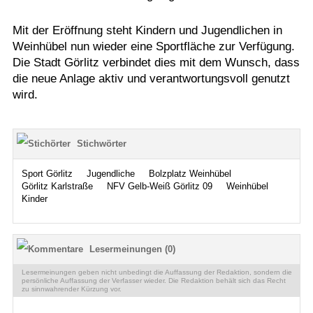
Mit der Eröffnung steht Kindern und Jugendlichen in
Weinhübel nun wieder eine Sportfläche zur Verfügung.
Die Stadt Görlitz verbindet dies mit dem Wunsch, dass
die neue Anlage aktiv und verantwortungsvoll genutzt
wird.
Stichwörter
Sport Görlitz
Jugendliche
Bolzplatz Weinhübel
Görlitz Karlstraße
NFV Gelb-Weiß Görlitz 09
Weinhübel
Kinder
Lesermeinungen (0)
Lesermeinungen geben nicht unbedingt die Auffassung der Redaktion, sondern die
persönliche Auffassung der Verfasser wieder. Die Redaktion behält sich das Recht
zu sinnwahrender Kürzung vor.