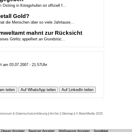
Ostring in Königshufen ist offiziell f...
etall Gold?
hat die Menschen über so viele Jahrtause...
 Umweltamt mahnt zur Rücksicht
ses Görlitz appelliert an Grundstüc...
ert am 03.07.2007 - 21:57Uhr
am teilen
Auf WhatsApp teilen
Auf LinkedIn teilen
pressum & Datenschutzerklärung
|
Archiv
|
Sitemap
|
© BeierMedia 2025
Zittauer Anzeiger
Bautzner Anzeiger
Weißwasser Anzeiger
Sozialblatt