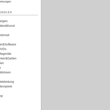
Meinungen
ZEIGEN
zeigen
täten&Kunst
torrad
er&Software
DVDs
tsgeräte
rker&Garten
ien
e
Wohnen
ekleidung
eospiele
ug