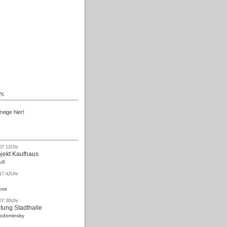
Kostenlos
EN
zeige hier!
 07:12Uhr
ojekt Kaufhaus
uß
 17:42Uhr
oss
 07:30Uhr
tung Stadthalle
Rodominsky