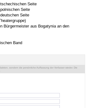
r tschechischen Seite
 polnischen Seite
r deutschen Seite
 Theatergruppe)
en Bürgermeister aus Bogatynia an den
nischen Band
ktion, sondern die persönliche Auffassung der Verfasser wieder. Die
.