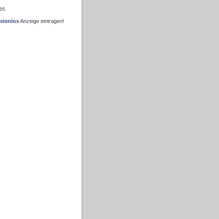
es
stenlos
Anzeige eintragen!