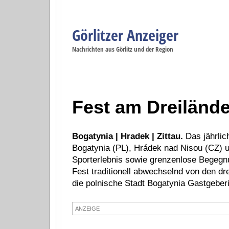
Görlitzer Anzeiger
Navigation
Nachrichten aus Görlitz und der Region
Menüpunkte
Görlitz
Görlitz
Görlitz
Görlitz
Gö
Startseite
Politik
Gesellschaft
Wirtschaft
Se
Fest am Dreiländ
Bogatynia | Hradek | Zittau.
Das jährlic
Bogatynia (PL), Hrádek nad Nisou (CZ) und
Sporterlebnis sowie grenzenlose Begegnun
Fest traditionell abwechselnd von den dre
die polnische Stadt Bogatynia Gastgeberi
ANZEIGE