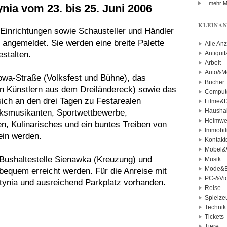
...mehr 
nia vom 23. bis 25. Juni 2006
KLEINAN
 Einrichtungen sowie Schausteller und Händler
s angemeldet. Sie werden eine breite Palette
Alle An
stalten.
Antiqui
Arbeit
Auto&Mo
towa-Straße (Volksfest und Bühne), das
Bücher
von Künstlern aus dem Dreiländereck) sowie das
Comput
ich an den drei Tagen zu Festarealen
Filme&
Haushal
ksmusikanten, Sportwettbewerbe,
Heimwe
en, Kulinarisches und ein buntes Treiben von
Immobil
ein werden.
Kontakt
Möbel&
 Bushaltestelle Sienawka (Kreuzung) und
Musik
Mode&B
bequem erreicht werden. Für die Anreise mit
PC-&Vid
tynia und ausreichend Parkplatz vorhanden.
Reise
Spielze
Technik
Tickets
Tiere