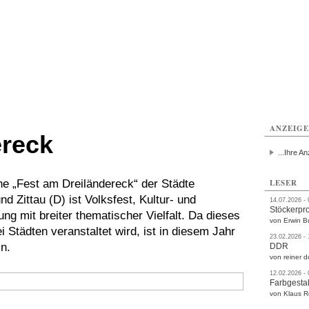
rlitz
Görlitz
Görlitz
Görlitz
Görlitz
Görlitz
rvice
Verkehr
Gesundheit
Kultur
Sport
Termine
ANZEIG
ereck
...Ihre An
he „Fest am Dreiländereck“ der Städte
LESER
 Zittau (D) ist Volksfest, Kultur- und
14.07.2026 -
Stöckerpr
g mit breiter thematischer Vielfalt. Da dieses
von Erwin B
i Städten veranstaltet wird, ist in diesem Jahr
23.02.2026 -
n.
DDR
von reiner d
12.02.2026 -
Farbgestal
von Klaus 