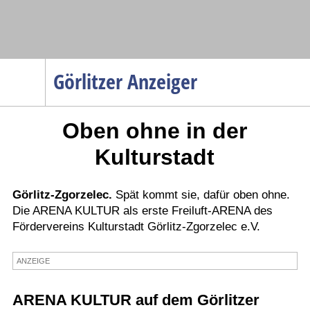
Navigation
Görlitzer Anzeiger
Startseite
Oben ohne in der
Menüpunkte
Politik
Kulturstadt
Gesellschaft
Wirtschaft
Görlitz-Zgorzelec.
Spät kommt sie, dafür oben ohne.
Die ARENA KULTUR als erste Freiluft-ARENA des
Service
Fördervereins Kulturstadt Görlitz-Zgorzelec e.V.
Verkehr
Gesundheit
ANZEIGE
Kultur
ARENA KULTUR auf dem Görlitzer
Sport