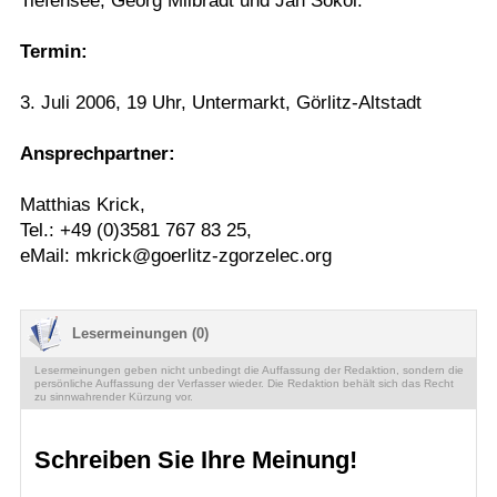
Tiefensee, Georg Milbradt und Jan Sokol.
Termin:
3. Juli 2006, 19 Uhr, Untermarkt, Görlitz-Altstadt
Ansprechpartner:
Matthias Krick,
Tel.: +49 (0)3581 767 83 25,
eMail: mkrick@goerlitz-zgorzelec.org
Lesermeinungen (0)
Lesermeinungen geben nicht unbedingt die Auffassung der Redaktion, sondern die
persönliche Auffassung der Verfasser wieder. Die Redaktion behält sich das Recht
zu sinnwahrender Kürzung vor.
Schreiben Sie Ihre Meinung!