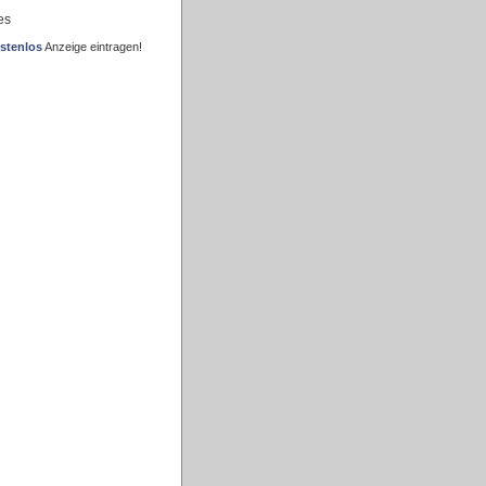
es
stenlos
Anzeige eintragen!