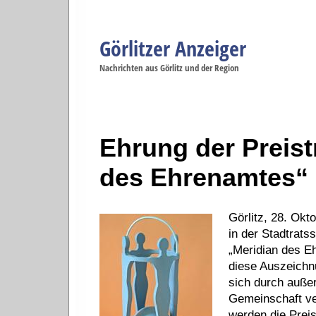
Görlitzer Anzeiger
Navigation
Nachrichten aus Görlitz und der Region
Menüpunkte
Görlitz
Görlitz
Görlitz
Görlitz
Gö
Startseite
Politik
Gesellschaft
Wirtschaft
Se
Ehrung der Preist
des Ehrenamtes“
Görlitz, 28. Okt
in der Stadtratss
„Meridian des E
diese Auszeichn
sich durch auße
Gemeinschaft ve
werden die Preis