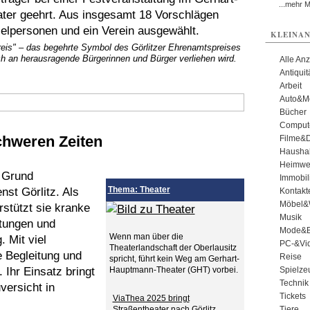
...mehr 
er geehrt. Aus insgesamt 18 Vorschlägen
elpersonen und ein Verein ausgewählt.
KLEINAN
reis" – das begehrte Symbol des Görlitzer Ehrenamtspreises
ich an herausragende Bürgerinnen und Bürger verliehen wird.
Alle An
Antiqui
Arbeit
Auto&Mo
Bücher
Comput
chweren Zeiten
Filme&
Haushal
Heimwe
l Grund
Immobil
Thema: Theater
nst Görlitz. Als
Kontakt
Möbel&
rstützt sie kranke
Musik
htungen und
Mode&B
Wenn man über die
 Mit viel
PC-&Vid
Theaterlandschaft der Oberlausitz
e Begleitung und
Reise
spricht, führt kein Weg am Gerhart-
 Ihr Einsatz bringt
Hauptmann-Theater (GHT) vorbei.
Spielze
Technik
versicht in
Tickets
ViaThea 2025 bringt
Straßentheater nach Görlitz
Tiere