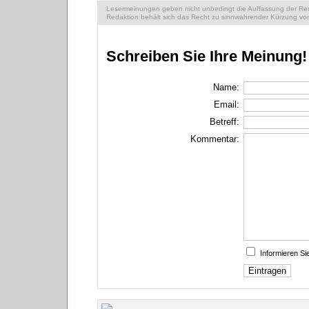
Lesermeinungen geben nicht unbedingt die Auffassung der Reda
Redaktion behält sich das Recht zu sinnwahrender Kürzung vor
Schreiben Sie Ihre Meinung!
Name:
Email:
Betreff:
Kommentar:
Informieren S