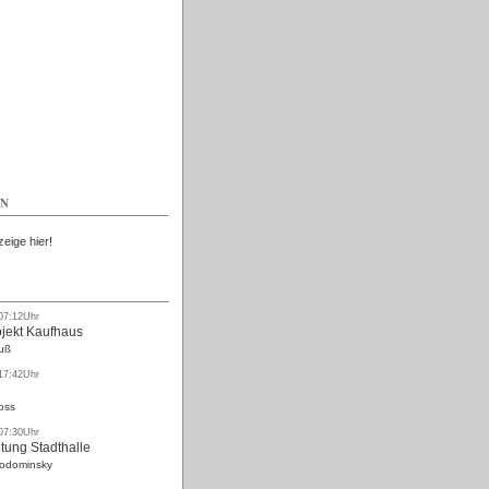
Kostenlos
EN
zeige hier!
 07:12Uhr
ojekt Kaufhaus
uß
 17:42Uhr
oss
 07:30Uhr
tung Stadthalle
Rodominsky