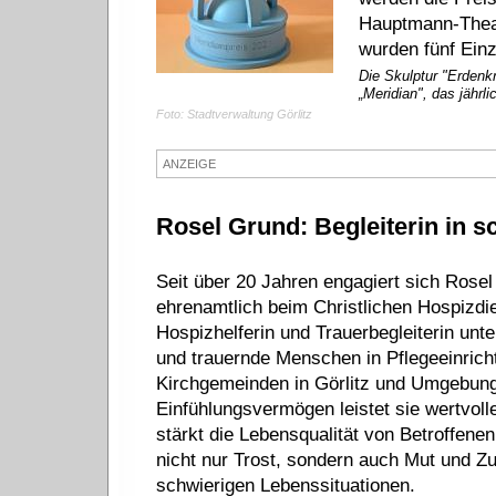
Hauptmann-Theat
wurden fünf Einz
Die Skulptur "Erdenk
„Meridian", das jährl
Foto: Stadtverwaltung Görlitz
ANZEIGE
Rosel Grund: Begleiterin in s
Seit über 20 Jahren engagiert sich Rose
ehrenamtlich beim Christlichen Hospizdie
Hospizhelferin und Trauerbegleiterin unte
und trauernde Menschen in Pflegeeinric
Kirchgemeinden in Görlitz und Umgebung.
Einfühlungsvermögen leistet sie wertvoll
stärkt die Lebensqualität von Betroffenen.
nicht nur Trost, sondern auch Mut und Zu
schwierigen Lebenssituationen.