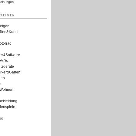
Meinungen
ZEIGEN
zeigen
täten&Kunst
torrad
er&Software
DVDs
tsgeräte
rker&Garten
ien
e
Wohnen
ekleidung
eospiele
ug