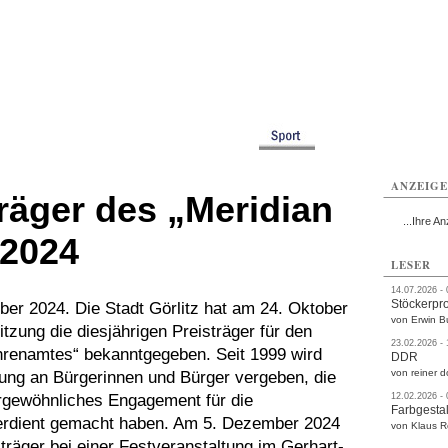
rlitz
Görlitz
Görlitz
Görlitz
Görlitz
Görlitz
rvice
Verkehr
Gesundheit
Kultur
Sport
Termine
ANZEIG
räger des „Meridian
...Ihre An
 2024
LESER
14.07.2026 -
Stöckerpr
ober 2024. Die Stadt Görlitz hat am 24. Oktober
von Erwin B
itzung die diesjährigen Preisträger für den
23.02.2026 -
hrenamtes“ bekanntgegeben. Seit 1999 wird
DDR
von reiner d
ung an Bürgerinnen und Bürger vergeben, die
rgewöhnliches Engagement für die
12.02.2026 -
Farbgestal
rdient gemacht haben. Am 5. Dezember 2024
von Klaus 
träger bei einer Festveranstaltung im Gerhart-