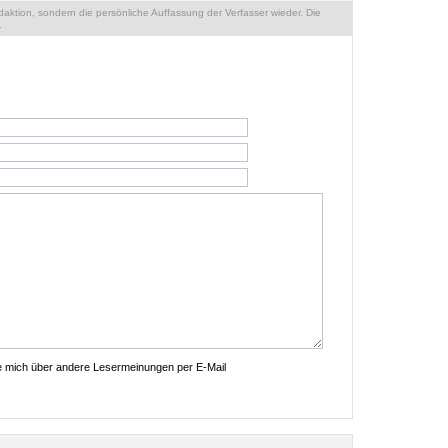
ktion, sondern die persönliche Auffassung der Verfasser wieder. Die
.
ie mich über andere Lesermeinungen per E-Mail