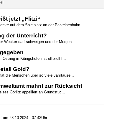
el
t jetzt „Flitzi“
necke auf dem Spielplatz an der Parkeisenbahn ...
g der Unterricht?
der Wecker darf schweigen und der Morgen...
eigegeben
Ostring in Königshufen ist offiziell f...
etall Gold?
hat die Menschen über so viele Jahrtause...
 Umweltamt mahnt zur Rücksicht
ses Görlitz appelliert an Grundstüc...
ert am 28.10.2024 - 07:43Uhr