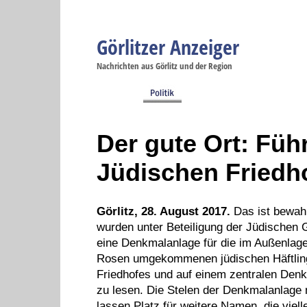
Görlitzer Anzeiger
Navigation
Nachrichten aus Görlitz und der Region
Menüpunkte
Görlitz
Görlitz
Görlitz
Görlitz
Gö
Startseite
Politik
Gesellschaft
Wirtschaft
Se
Der gute Ort: Füh
Jüdischen Friedho
Görlitz, 28. August 2017.
Das ist bewahr
wurden unter Beteiligung der Jüdischen
eine Denkmalanlage für die im Außenlage
Rosen umgekommenen jüdischen Häftlinge
Friedhofes und auf einem zentralen Denkm
zu lesen. Die Stelen der Denkmalanlage
lassen Platz für weitere Namen, die viel