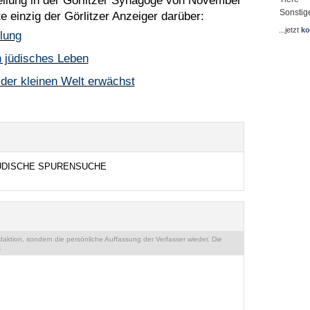
ellung in der Görlitzer Synagoge von November
Sonstig
te einzig der Görlitzer Anzeiger darüber:
...jetzt
ko
lung
in jüdisches Leben
der kleinen Welt erwächst
ÜDISCHE SPURENSUCHE
ktion, sondern die persönliche Auffassung der Verfasser wieder. Die
.