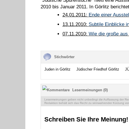
"Jüdische Spurensuche" hieß eine Ausst
2010 bis Januar 2011. In Görlitz berichte
24.01.2011:
Ende einer Ausstel
13.11.2010:
Subtile Einblicke 
07.11.2010:
Wie die große aus 
Stichwörter
Juden in Görlitz
Jüdischer Friedhof Görlitz
J
Lesermeinungen (0)
Lesermeinungen geben nicht unbedingt die Auffassung der Reda
Redaktion behält sich das Recht zu sinnwahrender Kürzung vor
Schreiben Sie Ihre Meinung!