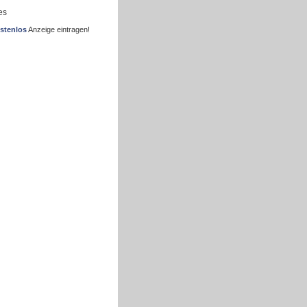
es
stenlos
Anzeige eintragen!