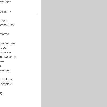
Meinungen
ZEIGEN
zeigen
täten&Kunst
torrad
er&Software
DVDs
tsgeräte
rker&Garten
ien
e
Wohnen
ekleidung
eospiele
ug