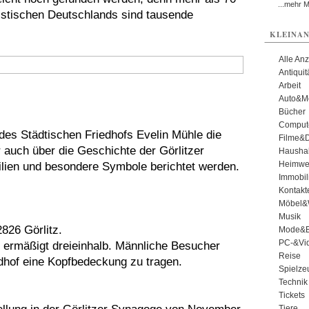
...mehr 
istischen Deutschlands sind tausende
KLEINAN
Alle An
Antiqui
Arbeit
Auto&Mo
Bücher
Comput
n des Städtischen Friedhofs Evelin Mühle die
Filme&
 auch über die Geschichte der Görlitzer
Haushal
Heimwe
lien und besondere Symbole berichtet werden.
Immobil
Kontakt
Möbel&
Musik
826 Görlitz.
Mode&B
PC-&Vid
, ermäßigt dreieinhalb. Männliche Besucher
Reise
dhof eine Kopfbedeckung zu tragen.
Spielze
Technik
Tickets
Tiere