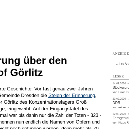
rlitz
Görlitz
Görlitz
Görlitz
Görlitz
Görlitz
rvice
Verkehr
Gesundheit
Kultur
Sport
Termine
ANZEIG
rung über den
...Ihre An
f Görlitz
LESER
14.07.2026 -
Stöckerpr
te Geschichte: Vor fast genau zwei Jahren
von Erwin B
 Gemeinde Dresden die
Stelen der Erinnerung
,
23.02.2026 -
r Görlitz des Konzentrationslagers Groß
DDR
von reiner d
, eingeweiht. Auf der Eingangstafel des
al war bis dahin nur die Zahl der Toten - 323 -
12.02.2026 -
Farbgestal
 nennen nun endlich die Namen von Opfern und
von Klaus 
leicht noch gefunden werden, denn mehr als 70