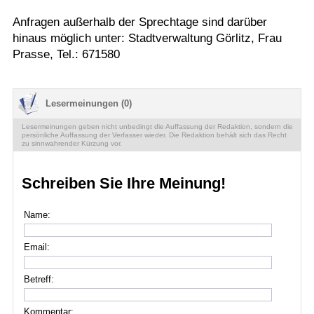
Anfragen außerhalb der Sprechtage sind darüber
hinaus möglich unter: Stadtverwaltung Görlitz, Frau
Prasse, Tel.: 671580
Lesermeinungen (0)
Lesermeinungen geben nicht unbedingt die Auffassung der Redaktion, sondern die
persönliche Auffassung der Verfasser wieder. Die Redaktion behält sich das Recht
zu sinnwahrender Kürzung vor.
Schreiben Sie Ihre Meinung!
Name:
Email:
Betreff:
Kommentar: