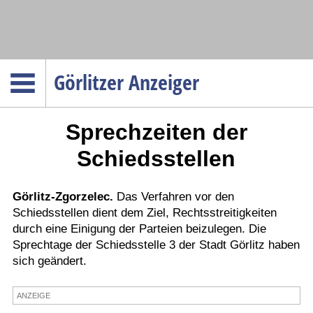
Navigation
Görlitzer Anzeiger
Startseite
Sprechzeiten der
Menüpunkte
Politik
Schiedsstellen
Gesellschaft
Wirtschaft
Görlitz-Zgorzelec.
Das Verfahren vor den
Schiedsstellen dient dem Ziel, Rechtsstreitigkeiten
Service
durch eine Einigung der Parteien beizulegen. Die
Verkehr
Sprechtage der Schiedsstelle 3 der Stadt Görlitz haben
sich geändert.
Gesundheit
Kultur
ANZEIGE
Sport