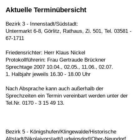
Aktuelle Terminübersicht
Termine
Kostenlos
Bezirk 3 - Innenstadt/Südstadt:
Untermarkt 6-8, Görlitz, Rathaus, Zi. 501, Tel. 03581 -
67-1711
Friedensrichter: Herr Klaus Nickel
Protokollführerin: Frau Gertraude Brückner
Sprechtage 2007 10.04., 02.05., 11.06., 02.07.
1. Halbjahr jeweils 16.30 - 18.00 Uhr
Nach Absprache kann auch außerhalb der
Sprechzeiten ein Termin vereinbart werden unter der
Tel.Nr. 0170 - 3 15 49 13.
Bezirk 5 - Königshufen/Klingewalde/Historische
Altstadt/Nikolaivorstadt/Ludwigsdorf/Ober-Neundorf