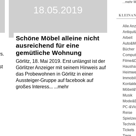
...mehr 
18.05.2019
KLEINAN
Alle An
Antiqui
Schöne Möbel alleine nicht
Arbeit
Auto&Mo
ausreichend für eine
Bücher
gemütliche Wohnung
s.
Comput
Filme&
Görlitz, 18. Mai 2019. Erst unlängst ist der
st
Haushal
Görlitzer Anzeiger mit seinem Hinweis auf
Heimwe
das Probewohnen in Görlitz in einer
Immobil
Aussteiger-Gruppe auf facebook auf
Kontakt
großes Interess... ...mehr
Möbel&
Musik
Mode&B
PC-&Vid
Reise
Spielze
Technik
Tickets
Tiere