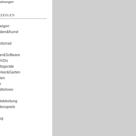
Meinungen
ZEIGEN
zeigen
täten&Kunst
torrad
er&Software
DVDs
tsgeräte
rker&Garten
ien
e
Wohnen
ekleidung
eospiele
ug