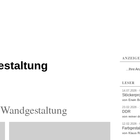
rlitz
Görlitz
Görlitz
Görlitz
Görlitz
Görlitz
rvice
Verkehr
Gesundheit
Kultur
Sport
Termine
ANZEIG
staltung
...Ihre An
LESER
14.07.2026 -
Stöckerpr
von Erwin B
Wandgestaltung
23.02.2026 -
DDR
von reiner d
12.02.2026 -
Farbgestal
von Klaus 