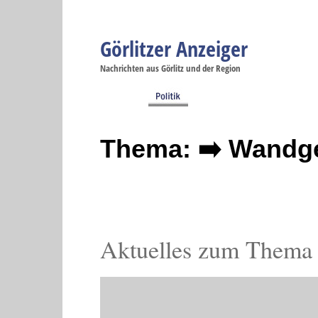
Görlitzer Anzeiger
Navigation
Nachrichten aus Görlitz und der Region
Menüpunkte
Görlitz
Görlitz
Görlitz
Görlitz
Gö
Startseite
Politik
Gesellschaft
Wirtschaft
Se
Thema: ➡️ Wandge
Aktuelles zum Thema 