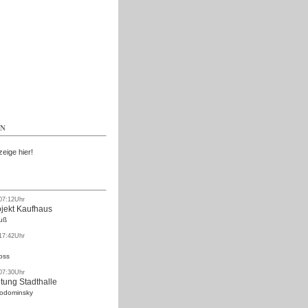
Kostenlos
EN
zeige hier!
 07:12Uhr
ojekt Kaufhaus
uß
 17:42Uhr
oss
 07:30Uhr
tung Stadthalle
Rodominsky