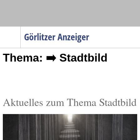
Navigation
Görlitzer Anzeiger
Startseite
Thema: ➡️ Stadtbild
Menüpunkte
Politik
Gesellschaft
Wirtschaft
Service
Aktuelles zum Thema Stadtbild
Verkehr
Gesundheit
Kultur
Sport