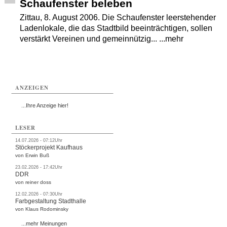
Schaufenster beleben
Zittau, 8. August 2006. Die Schaufenster leerstehender
Ladenlokale, die das Stadtbild beeinträchtigen, sollen
verstärkt Vereinen und gemeinnützig... ...mehr
ANZEIGEN
...Ihre Anzeige hier!
LESER
14.07.2026 - 07:12Uhr
Stöckerprojekt Kaufhaus
von Erwin Buß
23.02.2026 - 17:42Uhr
DDR
von reiner doss
12.02.2026 - 07:30Uhr
Farbgestaltung Stadthalle
von Klaus Rodominsky
...mehr Meinungen