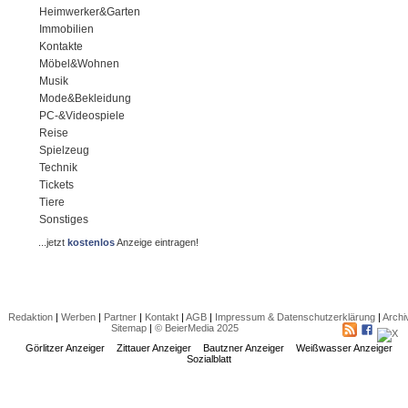
Heimwerker&Garten
Immobilien
Kontakte
Möbel&Wohnen
Musik
Mode&Bekleidung
PC-&Videospiele
Reise
Spielzeug
Technik
Tickets
Tiere
Sonstiges
...jetzt
kostenlos
Anzeige eintragen!
Redaktion
|
Werben
|
Partner
|
Kontakt
|
AGB
|
Impressum & Datenschutzerklärung
|
Archi
Sitemap
|
© BeierMedia 2025
Görlitzer Anzeiger
Zittauer Anzeiger
Bautzner Anzeiger
Weißwasser Anzeiger
Sozialblatt