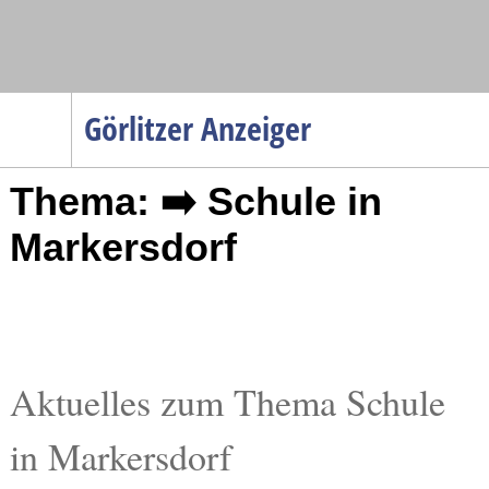
Navigation
Görlitzer Anzeiger
Startseite
Thema: ➡️ Schule in
Menüpunkte
Politik
Markersdorf
Gesellschaft
Wirtschaft
Service
Verkehr
Aktuelles zum Thema Schule
Gesundheit
in Markersdorf
Kultur
Sport