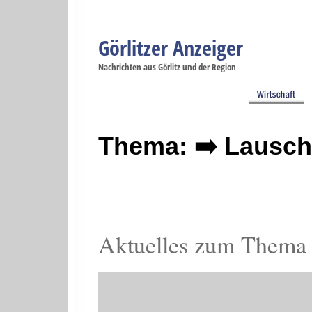
Görlitzer Anzeiger
Navigation
Nachrichten aus Görlitz und der Region
Menüpunkte
Görlitz
Görlitz
Görlitz
Görlitz
Gö
Startseite
Politik
Gesellschaft
Wirtschaft
Se
Thema: ➡️ Lausc
Aktuelles zum Thema