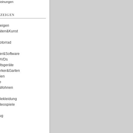
Meinungen
ZEIGEN
zeigen
täten&Kunst
torrad
er&Software
DVDs
tsgeräte
rker&Garten
ien
e
Wohnen
ekleidung
eospiele
ug