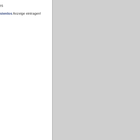
es
stenlos
Anzeige eintragen!