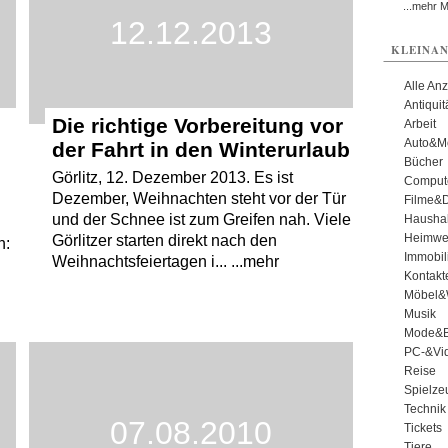
...mehr 
12.12.2013
KLEINAN
Alle An
Antiqui
Die richtige Vorbereitung vor
Arbeit
Auto&Mo
der Fahrt in den Winterurlaub
Bücher
Görlitz, 12. Dezember 2013. Es ist
Comput
Dezember, Weihnachten steht vor der Tür
Filme&
und der Schnee ist zum Greifen nah. Viele
Haushal
Heimwe
Görlitzer starten direkt nach den
n:
Immobil
Weihnachtsfeiertagen i... ...mehr
Kontakt
Möbel&
Musik
Mode&B
PC-&Vid
Reise
Spielze
Technik
07.08.2010
Tickets
Tiere