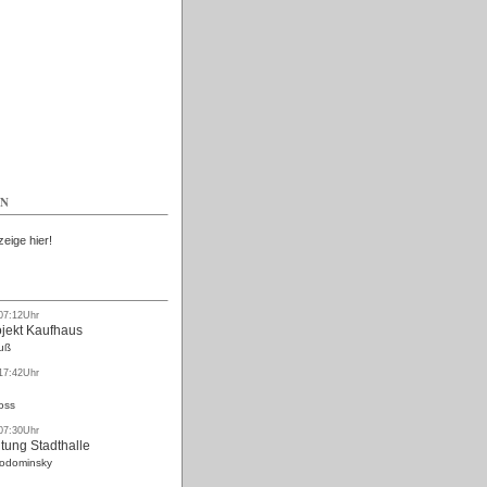
Kostenlos
EN
zeige hier!
 07:12Uhr
ojekt Kaufhaus
uß
 17:42Uhr
oss
 07:30Uhr
tung Stadthalle
Rodominsky