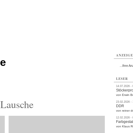
rlitz
Görlitz
Görlitz
Görlitz
Görlitz
Görlitz
rvice
Verkehr
Gesundheit
Kultur
Sport
Termine
ANZEIG
he
...Ihre An
LESER
14.07.2026 -
Stöckerpr
von Erwin B
 Lausche
23.02.2026 -
DDR
von reiner d
12.02.2026 -
Farbgestal
von Klaus 