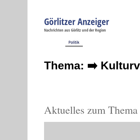
Görlitzer Anzeiger
Navigation
Nachrichten aus Görlitz und der Region
Menüpunkte
Görlitz
Görlitz
Görlitz
Görlitz
Gö
Startseite
Politik
Gesellschaft
Wirtschaft
Se
Thema: ➡️ Kultur
Aktuelles zum Thema 