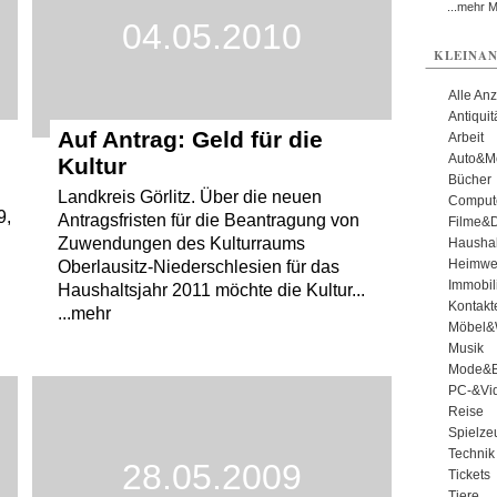
...mehr 
04.05.2010
KLEINAN
Alle An
Antiqui
Auf Antrag: Geld für die
Arbeit
Auto&Mo
Kultur
Bücher
Landkreis Görlitz. Über die neuen
Comput
9,
Antragsfristen für die Beantragung von
Filme&
Zuwendungen des Kulturraums
Haushal
Heimwe
Oberlausitz-Niederschlesien für das
Immobil
Haushaltsjahr 2011 möchte die Kultur...
Kontakt
...mehr
Möbel&
Musik
Mode&B
PC-&Vid
Reise
Spielze
Technik
28.05.2009
Tickets
Tiere