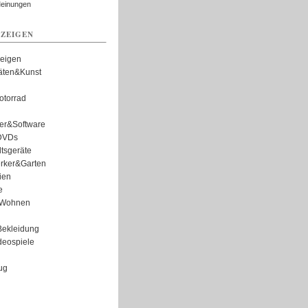
Meinungen
ZEIGEN
zeigen
täten&Kunst
torrad
er&Software
DVDs
tsgeräte
rker&Garten
ien
e
Wohnen
ekleidung
eospiele
ug