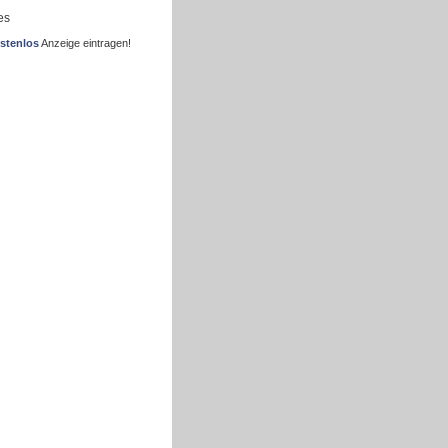
es
stenlos
Anzeige eintragen!