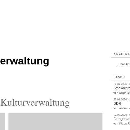
rlitz
Görlitz
Görlitz
Görlitz
Görlitz
Görlitz
rvice
Verkehr
Gesundheit
Kultur
Sport
Termine
ANZEIG
verwaltung
...Ihre An
LESER
14.07.2026 -
Stöckerpr
von Erwin B
Kulturverwaltung
23.02.2026 -
DDR
von reiner d
12.02.2026 -
Farbgestal
von Klaus 