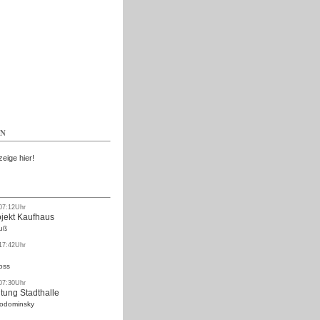
Kostenlos
EN
zeige hier!
 07:12Uhr
ojekt Kaufhaus
uß
 17:42Uhr
oss
 07:30Uhr
tung Stadthalle
Rodominsky