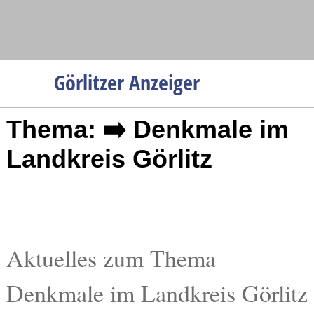
Navigation
Görlitzer Anzeiger
Startseite
Thema: ➡️ Denkmale im
Menüpunkte
Politik
Landkreis Görlitz
Gesellschaft
Wirtschaft
Service
Verkehr
Aktuelles zum Thema
Gesundheit
Denkmale im Landkreis Görlitz
Kultur
Sport