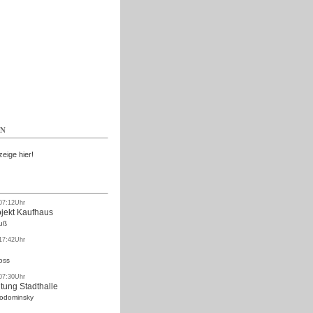
Kostenlos
EN
zeige hier!
 07:12Uhr
ojekt Kaufhaus
uß
 17:42Uhr
oss
 07:30Uhr
tung Stadthalle
Rodominsky