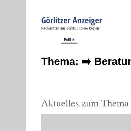
Görlitzer Anzeiger
Navigation
Nachrichten aus Görlitz und der Region
Menüpunkte
Görlitz
Görlitz
Görlitz
Görlitz
Gö
Startseite
Politik
Gesellschaft
Wirtschaft
Se
Thema: ➡️ Beratu
Aktuelles zum Thema 