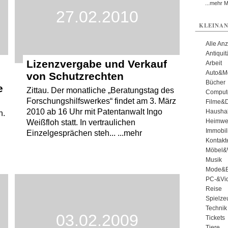
...mehr 
27.02.2010
KLEINAN
Alle An
Antiqui
Lizenzvergabe und Verkauf
Arbeit
Auto&Mo
von Schutzrechten
Bücher
e
Zittau. Der monatliche „Beratungstag des
Comput
Forschungshilfswerkes“ findet am 3. März
Filme&
2010 ab 16 Uhr mit Patentanwalt Ingo
Haushal
n.
Heimwe
Weißfloh statt. In vertraulichen
Immobil
Einzelgesprächen steh... ...mehr
Kontakt
Möbel&
Musik
Mode&B
PC-&Vid
Reise
Spielze
Technik
03.02.2009
Tickets
Tiere