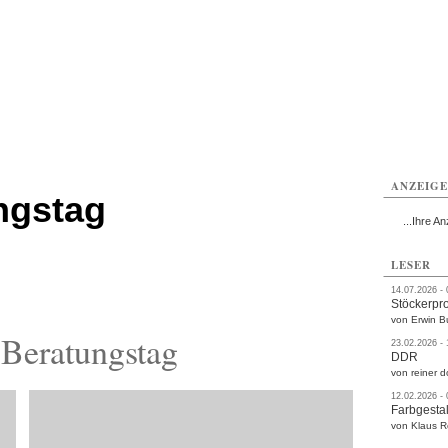
rlitz
Görlitz
Görlitz
Görlitz
Görlitz
Görlitz
rvice
Verkehr
Gesundheit
Kultur
Sport
Termine
ANZEIG
ngstag
...Ihre An
LESER
14.07.2026 -
Stöckerpr
von Erwin B
Beratungstag
23.02.2026 -
DDR
von reiner d
12.02.2026 -
Farbgestal
von Klaus 