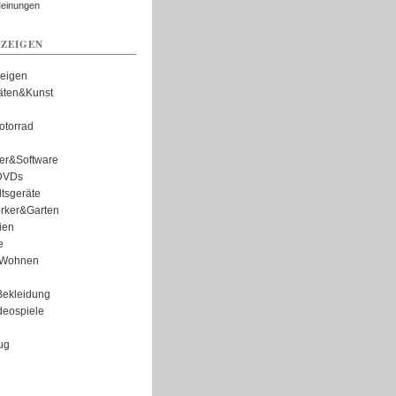
Meinungen
ZEIGEN
zeigen
täten&Kunst
torrad
er&Software
DVDs
tsgeräte
rker&Garten
ien
e
Wohnen
ekleidung
eospiele
ug