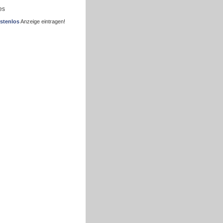
es
stenlos
Anzeige eintragen!