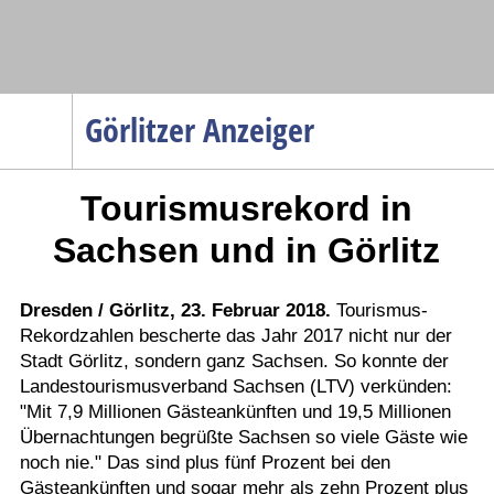
Navigation
Görlitzer Anzeiger
Startseite
Tourismusrekord in
Menüpunkte
Politik
Sachsen und in Görlitz
Gesellschaft
Wirtschaft
Dresden / Görlitz, 23. Februar 2018.
Tourismus-
Rekordzahlen bescherte das Jahr 2017 nicht nur der
Service
Stadt Görlitz, sondern ganz Sachsen. So konnte der
Verkehr
Landestourismusverband Sachsen (LTV) verkünden:
"Mit 7,9 Millionen Gästeankünften und 19,5 Millionen
Gesundheit
Übernachtungen begrüßte Sachsen so viele Gäste wie
Kultur
noch nie." Das sind plus fünf Prozent bei den
Gästeankünften und sogar mehr als zehn Prozent plus
Sport