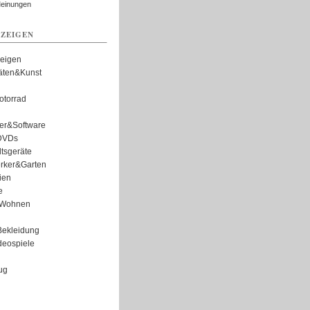
Meinungen
ZEIGEN
zeigen
täten&Kunst
torrad
er&Software
DVDs
tsgeräte
rker&Garten
ien
e
Wohnen
ekleidung
eospiele
ug