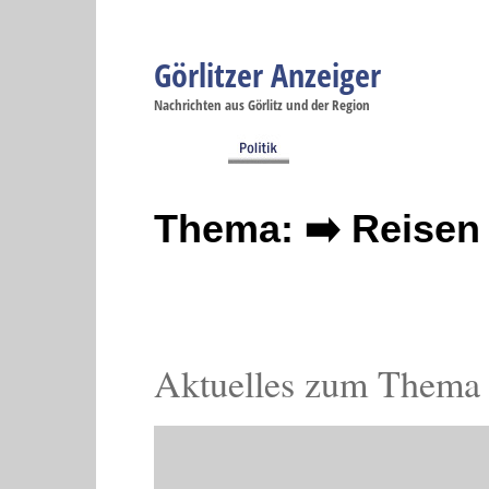
Görlitzer Anzeiger
Navigation
Nachrichten aus Görlitz und der Region
Menüpunkte
Görlitz
Görlitz
Görlitz
Görlitz
Gö
Startseite
Politik
Gesellschaft
Wirtschaft
Se
Thema: ➡️ Reisen 
Aktuelles zum Thema 