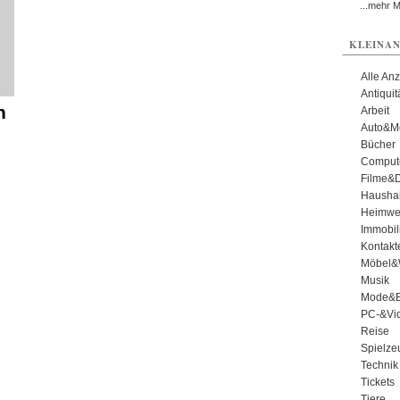
...mehr 
KLEINAN
Alle An
Antiqui
n
Arbeit
Auto&Mo
Bücher
Comput
Filme&
Haushal
Heimwe
Immobil
Kontakt
Möbel&
Musik
Mode&B
PC-&Vid
Reise
Spielze
Technik
Tickets
Tiere