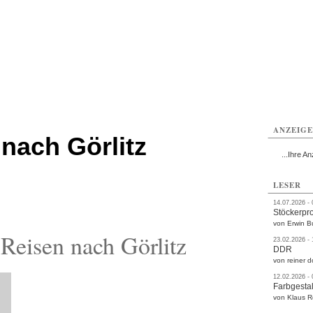
rlitz
Görlitz
Görlitz
Görlitz
Görlitz
Görlitz
rvice
Verkehr
Gesundheit
Kultur
Sport
Termine
ANZEIG
nach Görlitz
...Ihre An
LESER
14.07.2026 -
Stöckerpr
von Erwin B
Reisen nach Görlitz
23.02.2026 -
DDR
von reiner d
12.02.2026 -
Farbgestal
von Klaus 