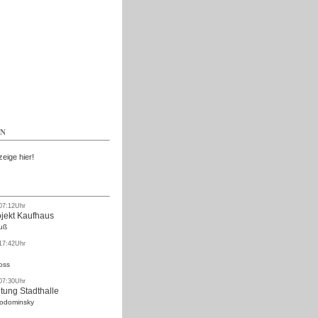
Kostenlos
EN
zeige hier!
 07:12Uhr
ojekt Kaufhaus
uß
 17:42Uhr
oss
 07:30Uhr
tung Stadthalle
Rodominsky