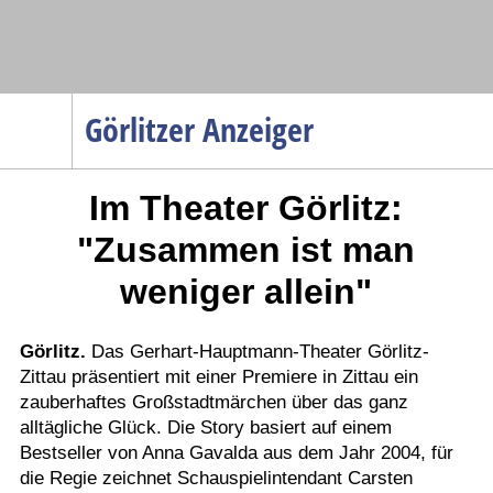
Navigation
Görlitzer Anzeiger
Startseite
Im Theater Görlitz:
Menüpunkte
Politik
"Zusammen ist man
Gesellschaft
weniger allein"
Wirtschaft
Service
Görlitz.
Das Gerhart-Hauptmann-Theater Görlitz-
Zittau präsentiert mit einer Premiere in Zittau ein
Verkehr
zauberhaftes Großstadtmärchen über das ganz
Gesundheit
alltägliche Glück. Die Story basiert auf einem
Kultur
Bestseller von Anna Gavalda aus dem Jahr 2004, für
die Regie zeichnet Schauspielintendant Carsten
Sport