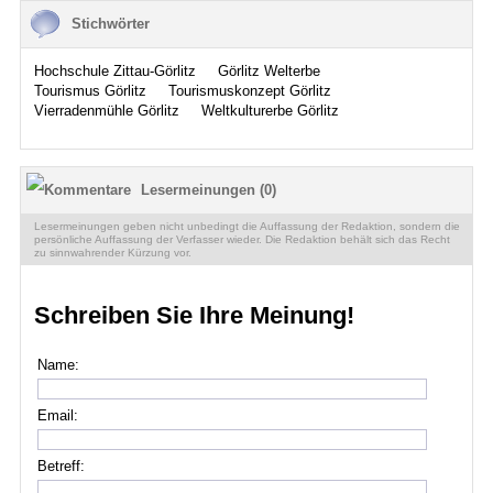
Stichwörter
Hochschule Zittau-Görlitz
Görlitz Welterbe
Tourismus Görlitz
Tourismuskonzept Görlitz
Vierradenmühle Görlitz
Weltkulturerbe Görlitz
Lesermeinungen (0)
Lesermeinungen geben nicht unbedingt die Auffassung der Redaktion, sondern die
persönliche Auffassung der Verfasser wieder. Die Redaktion behält sich das Recht
zu sinnwahrender Kürzung vor.
Schreiben Sie Ihre Meinung!
Name:
Email:
Betreff: