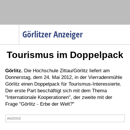
Navigation
Görlitzer Anzeiger
Startseite
Tourismus im Doppelpack
Menüpunkte
Politik
Gesellschaft
Görlitz.
Die Hochschule Zittau/Görlitz liefert am
Donnerstag, dem 24. Mai 2012, in der Vierradenmühle
Wirtschaft
Görlitz einen Doppelpack für Tourismus-Interessierte.
Service
Der erste Part beschäftigt sich mit dem Thema
"Internationale Kooperationen", der zweite mit der
Verkehr
Frage "Görlitz - Erbe der Welt?"
Gesundheit
Kultur
ANZEIGE
Sport