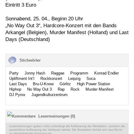
Eintritt 3 Euro
Sonnabend, 25. 04., Beginn 20 Uhr
„No Way Out 3“, Hardcore-Konzert mit den Bands
Arkangel (Belgien), Murder Manifest (Holland) und Last
Days (Deutschland)
Stichwörter
Party
Jonny Hash
Raggae
Programm
Konrad Endler
Upliftment Int’l
Rockkonzert
Leipzig
Soca
Last Days
Bru-U-Know
Görlitz
High Power Station
Hiphop
No Way Out 3
Rap
Rock
Murder Manifest
DJ Pyrox
Jugendkulturzentrum
Lesermeinungen (0)
Lesermeinungen geben nicht unbedingt die Auffassung der Redaktion, sondern die
persönliche Auffassung der Verfasser wieder. Die Redaktion behält sich das Recht
zu sinnwahrender Kürzung vor.