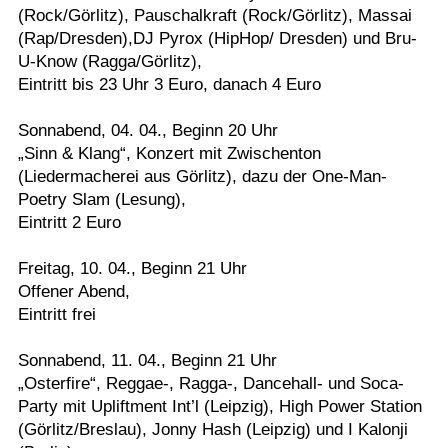
(Rock/Görlitz), Pauschalkraft (Rock/Görlitz), Massai
Termine
(Rap/Dresden),DJ Pyrox (HipHop/ Dresden) und Bru-
U-Know (Ragga/Görlitz),
Kostenlos
Eintritt bis 23 Uhr 3 Euro, danach 4 Euro
Sonnabend, 04. 04., Beginn 20 Uhr
„Sinn & Klang“, Konzert mit Zwischenton
(Liedermacherei aus Görlitz), dazu der One-Man-
Poetry Slam (Lesung),
Eintritt 2 Euro
Freitag, 10. 04., Beginn 21 Uhr
Offener Abend,
Eintritt frei
Sonnabend, 11. 04., Beginn 21 Uhr
„Osterfire“, Reggae-, Ragga-, Dancehall- und Soca-
Party mit Upliftment Int’l (Leipzig), High Power Station
(Görlitz/Breslau), Jonny Hash (Leipzig) und I Kalonji