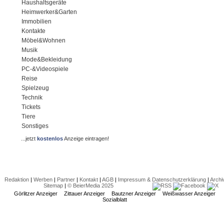
Haushaltsgeräte
Heimwerker&Garten
Immobilien
Kontakte
Möbel&Wohnen
Musik
Mode&Bekleidung
PC-&Videospiele
Reise
Spielzeug
Technik
Tickets
Tiere
Sonstiges
...jetzt
kostenlos
Anzeige eintragen!
Redaktion
|
Werben
|
Partner
|
Kontakt
|
AGB
|
Impressum & Datenschutzerklärung
|
Archi
Sitemap
|
© BeierMedia 2025
Görlitzer Anzeiger
Zittauer Anzeiger
Bautzner Anzeiger
Weißwasser Anzeiger
Sozialblatt