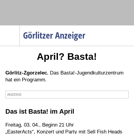
Navigation
Görlitzer Anzeiger
Startseite
April? Basta!
Menüpunkte
Politik
Gesellschaft
Görlitz-Zgorzelec.
Das Basta!-Jugendkulturzentrum
hat ein Programm.
Wirtschaft
Service
ANZEIGE
Verkehr
Das ist Basta! im April
Gesundheit
Kultur
Freitag, 03. 04., Beginn 21 Uhr
„EasterActs“, Konzert und Party mit Sell Fish Heads
Sport