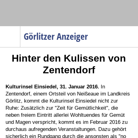
Navigation
Görlitzer Anzeiger
Startseite
Hinter den Kulissen von
Menüpunkte
Politik
Zentendorf
Gesellschaft
Wirtschaft
Kulturinsel Einsiedel, 31. Januar 2016.
In
Zentendorf, einem Ortsteil von Neißeaue im Landkreis
Service
Görlitz, kommt die Kulturinsel Einsiedel nicht zur
Verkehr
Ruhe: Zusätzlich zur "Zeit für Gemütlichkeit", die
neben freiem Eintritt allerlei Wohltuendes für Gemüt
Gesundheit
und Magen verspricht, kommt es im Februar 2016 zu
Kultur
durchaus aufregenden Veranstaltungen. Dazu gehört
sicherlich ein Rundgang durch die ansonsten als "no
Sport