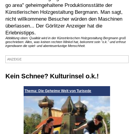
go area" geheimgehaltene Produktionsstätte der
Termine
Künstlerischen Holzgestaltung Bergmann. Man sagt,
nicht willkommene Besucher würden den Maschinen
Kostenlos
überlassen... Der Görlitzer Anzeiger hat die
Erlebnistipps.
Abbildung oben: Qualität wird in der Künstrlerischen Holzgestaltung Bergmann groß
geschrieben: Alles, was keinen rechten Winkel hat, bekommt sein "o.k." und erfreut
irgendwann die spiel- und abenteuerlustige Menschheit.
ANZEIGE
Kein Schnee? Kulturinsel o.k.!
Thema: Die Geheime Welt von Turisede