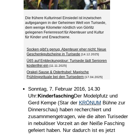
Die frühere Kulturinsel Einsiedel ist inzwischen
aufgegangen in der Geheimen Welt von Turisede,
dem wenige Kilometer nördlich von Görlitz
gelegenen Ferienresort für Abenteuer und Kultur
für Kinder und Erwachsene.
Socken gibt’s genug. Abenteuer eher nicht: Neue
Geschenkgutscheine in Turisede
[14.12.2025]
Ü65 auf Entdeckungstour: Turisede lädt Senioren
kostenfrei ein
[11.11.2025]
Orakel-Sause & Ostertrubel: Magische
Frühlingsrituale bei den Turisedern
[17.04.2025]
Sonntag, 7. Februar 2016, 14.30
Uhr:
Kinderfasching
Der Modelpfutz und
Gerd Kempe (Star der
KRÖNUM
Bühne zur
Dinnerschau) haben recherchiert und
zusamnmengetragen, wie die alten Turiseder
in nebulöser Vorzeit an der Neiße Fasching
gefeiert haben. Nur dadurch ist es jetzt