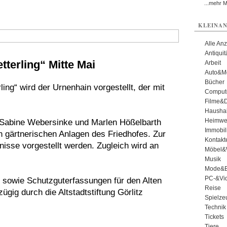
...mehr 
KLEINAN
Alle An
Antiqui
terling“ Mitte Mai
Arbeit
Auto&Mo
Bücher
ng“ wird der Urnenhain vorgestellt, der mit
Comput
Filme&
Haushal
Heimwe
 Sabine Webersinke und Marlen Hößelbarth
Immobil
en gärtnerischen Anlagen des Friedhofes. Zur
Kontakt
bnisse vorgestellt werden. Zugleich wird an
Möbel&
Musik
Mode&B
PC-&Vid
 sowie Schutzguterfassungen für den Alten
Reise
gig durch die Altstadtstiftung Görlitz
Spielze
Technik
Tickets
Tiere