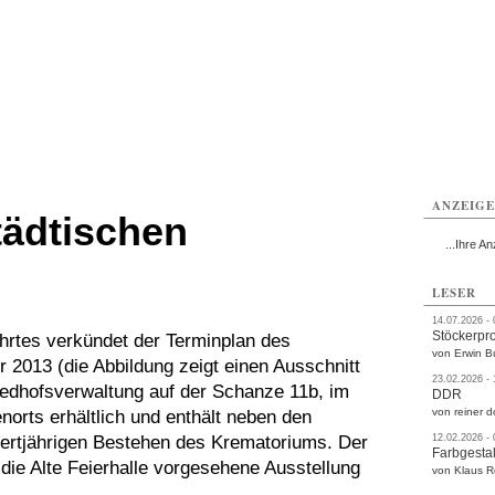
rlitz
Görlitz
Görlitz
Görlitz
Görlitz
Görlitz
rvice
Verkehr
Gesundheit
Kultur
Sport
Termine
ANZEIG
tädtischen
...Ihre An
LESER
14.07.2026 -
Stöckerpr
rtes verkündet der Terminplan des
von Erwin B
r 2013 (die Abbildung zeigt einen Ausschnitt
23.02.2026 -
Friedhofsverwaltung auf der Schanze 11b, im
DDR
von reiner d
orts erhältlich und enthält neben den
rtjährigen Bestehen des Krematoriums. Der
12.02.2026 -
Farbgestal
 die Alte Feierhalle vorgesehene Ausstellung
von Klaus 