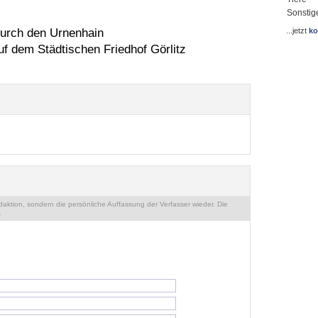
Sonstig
durch den Urnenhain
...jetzt
ko
uf dem Städtischen Friedhof Görlitz
ktion, sondern die persönliche Auffassung der Verfasser wieder. Die
.