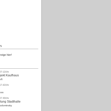
Kostenlos
EN
zeige hier!
 07:12Uhr
ojekt Kaufhaus
uß
 17:42Uhr
oss
 07:30Uhr
tung Stadthalle
Rodominsky