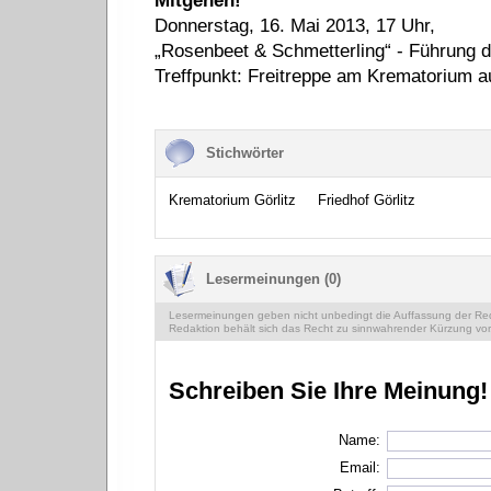
Mitgehen!
Donnerstag, 16. Mai 2013, 17 Uhr,
„Rosenbeet & Schmetterling“ - Führung 
Treffpunkt: Freitreppe am Krematorium a
Stichwörter
Krematorium Görlitz
Friedhof Görlitz
Lesermeinungen (0)
Lesermeinungen geben nicht unbedingt die Auffassung der Reda
Redaktion behält sich das Recht zu sinnwahrender Kürzung vor
Schreiben Sie Ihre Meinung!
Name:
Email: