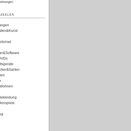
Meinungen
ZEIGEN
zeigen
täten&Kunst
torrad
er&Software
DVDs
tsgeräte
rker&Garten
ien
e
Wohnen
ekleidung
eospiele
ug