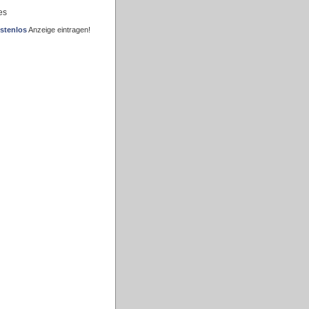
es
stenlos
Anzeige eintragen!