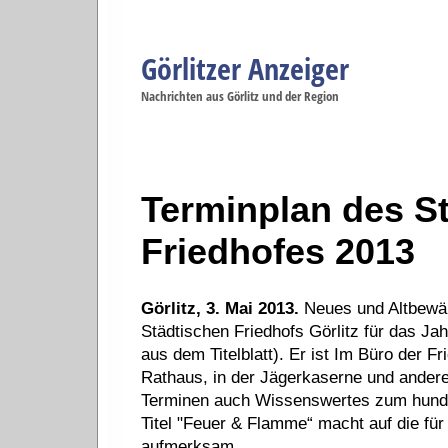
Görlitzer Anzeiger
Navigation
Nachrichten aus Görlitz und der Region
Menüpunkte
Görlitz
Görlitz
Görlitz
Görlitz
Gö
Startseite
Politik
Gesellschaft
Wirtschaft
Se
Terminplan des S
Friedhofes 2013
Görlitz, 3. Mai 2013.
Neues und Altbewäh
Städtischen Friedhofs Görlitz für das Jah
aus dem Titelblatt). Er ist Im Büro der 
Rathaus, in der Jägerkaserne und anderen
Terminen auch Wissenswertes zum hunde
Titel "Feuer & Flamme“ macht auf die für
aufmerksam.