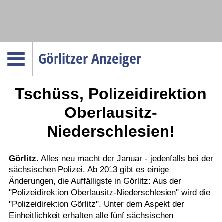
Navigation
Görlitzer Anzeiger
Startseite
Tschüss, Polizeidirektion
Menüpunkte
Politik
Oberlausitz-
Gesellschaft
Niederschlesien!
Wirtschaft
Service
Görlitz.
Alles neu macht der Januar - jedenfalls bei der
sächsischen Polizei. Ab 2013 gibt es einige
Verkehr
Änderungen, die Auffälligste in Görlitz: Aus der
Gesundheit
"Polizeidirektion Oberlausitz-Niederschlesien" wird die
Kultur
"Polizeidirektion Görlitz". Unter dem Aspekt der
Einheitlichkeit erhalten alle fünf sächsischen
Sport