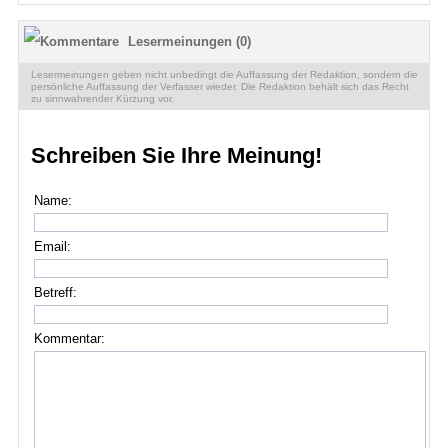
Lesermeinungen (0)
Lesermeinungen geben nicht unbedingt die Auffassung der Redaktion, sondern die
persönliche Auffassung der Verfasser wieder. Die Redaktion behält sich das Recht
zu sinnwahrender Kürzung vor.
Schreiben Sie Ihre Meinung!
Name:
Email:
Betreff:
Kommentar: